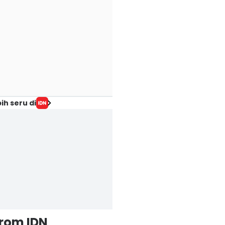
ih seru di
from IDN