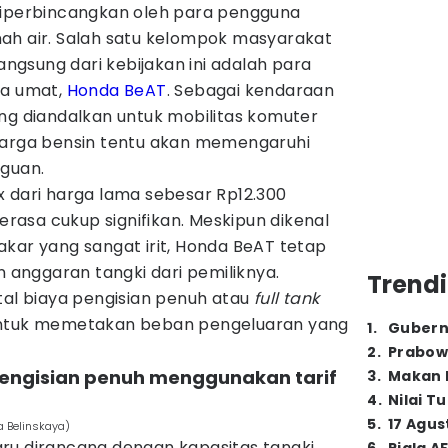
diperbincangkan oleh para pengguna
ah air. Salah satu kelompok masyarakat
gsung dari kebijakan ini adalah para
ta umat,
Honda BeAT
. Sebagai kendaraan
ng diandalkan untuk mobilitas komuter
harga bensin tentu akan memengaruhi
gguan.
x dari harga lama sebesar Rp12.300
terasa cukup signifikan. Meskipun dikenal
kar yang sangat irit, Honda BeAT tetap
anggaran tangki dari pemiliknya.
Trendi
tal biaya pengisian penuh atau
full tank
untuk memetakan beban pengeluaran yang
1
.
Gubern
2
.
Prabow
a pengisian penuh menggunakan tarif
3
.
Makan B
4
.
Nilai T
5
.
17 Agus
a Belinskaya)
ru dirancang dengan kapasitas tangki