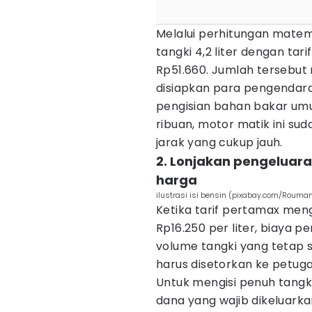
Melalui perhitungan matem
tangki 4,2 liter dengan ta
Rp51.660. Jumlah tersebut 
disiapkan para pengendara 
pengisian bahan bakar um
ribuan, motor matik ini su
jarak yang cukup jauh.
2. Lonjakan pengeluara
harga
ilustrasi isi bensin (pixabay.com/Rouma
Ketika tarif pertamax men
Rp16.250 per liter, biaya 
volume tangki yang tetap s
harus disetorkan ke petugas
Untuk mengisi penuh tangki
dana yang wajib dikeluarka