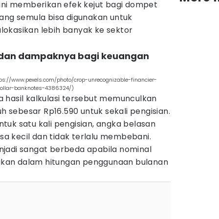
 ini memberikan efek kejut bagi dompet
yang semula bisa digunakan untuk
ialokasikan lebih banyak ke sektor
aya dan dampaknya bagi keuangan
tps://www.pexels.com/photo/crop-unrecognizable-financier-
ollar-banknotes-4386324/)
 hasil kalkulasi tersebut memunculkan
uh sebesar Rp16.590 untuk sekali pengisian.
untuk satu kali pengisian, angka belasan
asa kecil dan tidak terlalu membebani.
jadi sangat berbeda apabila nominal
asikan dalam hitungan penggunaan bulanan