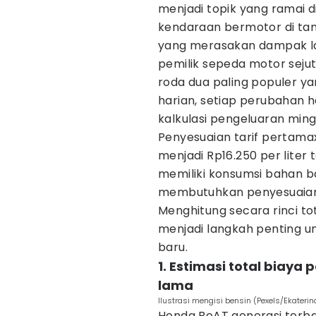
menjadi topik yang ramai 
kendaraan bermotor di tan
yang merasakan dampak lan
pemilik sepeda motor seju
roda dua paling populer ya
harian, setiap perubahan 
kalkulasi pengeluaran min
Penyesuaian tarif pertama
menjadi Rp16.250 per liter 
memiliki konsumsi bahan ba
membutuhkan penyesuaian 
Menghitung secara rinci to
menjadi langkah penting 
baru.
1. Estimasi total biay
lama
Ilustrasi mengisi bensin (Pexels/Ekaterin
Honda BeAT generasi terba