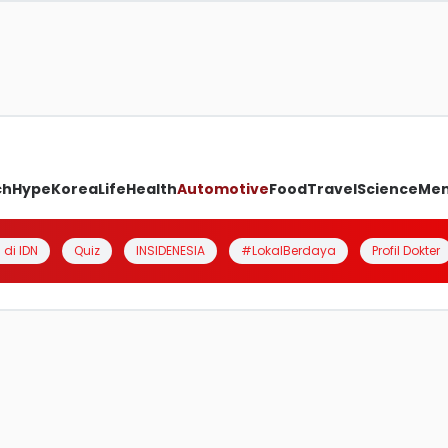
ch
Hype
Korea
Life
Health
Automotive
Food
Travel
Science
Me
 di IDN
Quiz
INSIDENESIA
#LokalBerdaya
Profil Dokter