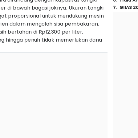
6
.
Piala A
ter di bawah bagasi joknya. Ukuran tangki
7
.
GIIAS 2
angat proporsional untuk mendukung mesin
sien dalam mengolah sisa pembakaran.
h bertahan di Rp12.300 per liter,
song hingga penuh tidak memerlukan dana