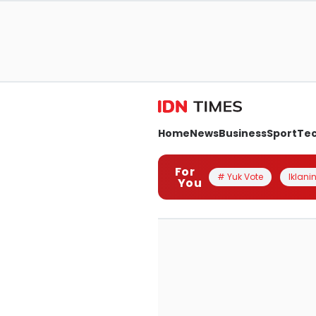
Home
News
Business
Sport
Te
For
# Yuk Vote
Iklanin
You