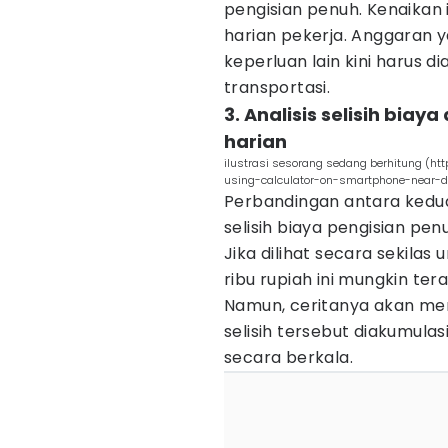
pengisian penuh. Kenaikan
harian pekerja. Anggaran 
keperluan lain kini harus d
transportasi.
3. Analisis selisih bi
harian
ilustrasi sesorang sedang berhitung (ht
using-calculator-on-smartphone-near-d
Perbandingan antara kedua
selisih biaya pengisian pen
Jika dilihat secara sekilas 
ribu rupiah ini mungkin ter
Namun, ceritanya akan men
selisih tersebut diakumul
secara berkala.