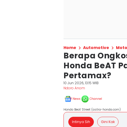
Home
Automotive
Moto
Berapa Ongkos
Honda BeAT Pa
Pertamax?
10 Jun 2026, 13:15 WIB
Ndoro Anom
News
Channel
Honda Beat Street (astra-honda.com)
Intinya Sih
Gini Kak