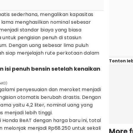
atis sederhana, mengalikan kapasitas
rif lama menghasilkan nominal sebesar
menjadi standar biaya yang biasa
untuk pengisian penuh di stasiun
um. Dengan uang sebesar lima puluh
dah siap menjelajah rute perkotaan dalam
Tonton leb
n isi penuh bensin setelah kenaikan
netD)
galami penyesuaian dan meroket menjadi
pengisian otomatis berubah drastis. Dengan
ama yaitu 4,2 liter, nominal uang yang
 menjadi lebih tinggi.
 Honda BeAT dengan harga baru ini, total
n melonjak menjadi Rp68.250 untuk sekali
More 