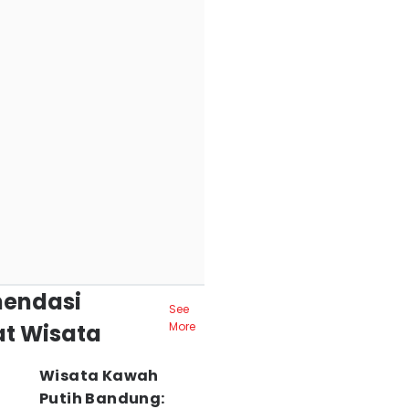
endasi
See
t Wisata
More
Wisata Kawah
Putih Bandung: