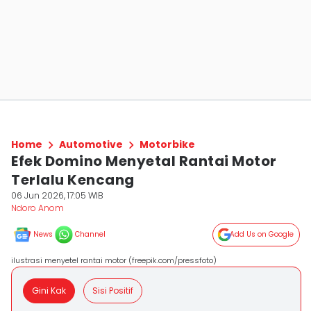
Home
Automotive
Motorbike
Efek Domino Menyetal Rantai Motor
Terlalu Kencang
06 Jun 2026, 17:05 WIB
Ndoro Anom
News
Channel
Add Us on Google
ilustrasi menyetel rantai motor (freepik.com/pressfoto)
Gini Kak
Sisi Positif