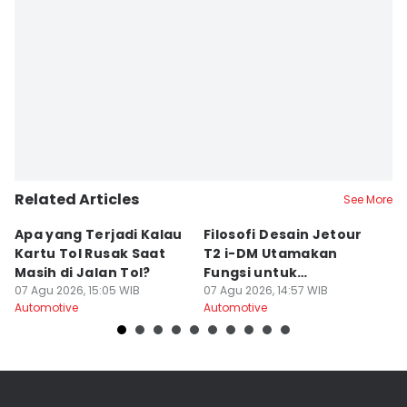
Related Articles
See More
Apa yang Terjadi Kalau
Filosofi Desain Jetour
U
Kartu Tol Rusak Saat
T2 i-DM Utamakan
T
Masih di Jalan Tol?
Fungsi untuk
di
07 Agu 2026, 15:05 WIB
Bertualang
07 Agu 2026, 14:57 WIB
07
Automotive
Automotive
Au