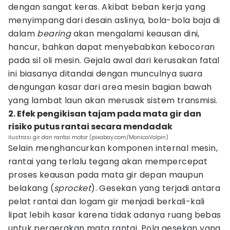
dengan sangat keras. Akibat beban kerja yang
menyimpang dari desain aslinya, bola-bola baja di
dalam
bearing
akan mengalami keausan dini,
hancur, bahkan dapat menyebabkan kebocoran
pada sil oli mesin. Gejala awal dari kerusakan fatal
ini biasanya ditandai dengan munculnya suara
dengungan kasar dari area mesin bagian bawah
yang lambat laun akan merusak sistem transmisi.
2. Efek pengikisan tajam pada mata gir dan
risiko putus rantai secara mendadak
ilustrasi gir dan rantai motor (pixabay.com/MonicaVolpin)
Selain menghancurkan komponen internal mesin,
rantai yang terlalu tegang akan mempercepat
proses keausan pada mata gir depan maupun
belakang (
sprocket
). Gesekan yang terjadi antara
pelat rantai dan logam gir menjadi berkali-kali
lipat lebih kasar karena tidak adanya ruang bebas
untuk pergerakan mata rantai. Pola gesekan yang