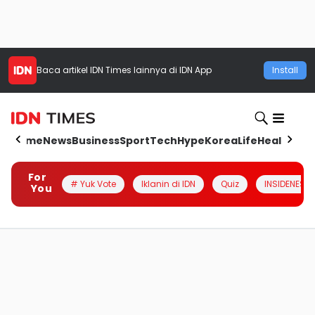
Baca artikel
IDN Times
lainnya di IDN App
Install
Home
News
Business
Sport
Tech
Hype
Korea
Life
Health
Aut
For
# Yuk Vote
Iklanin di IDN
Quiz
INSIDENESIA
You