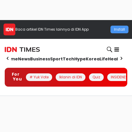
Baca artikel
IDN Times
lainnya di IDN App
Install
Home
News
Business
Sport
Tech
Hype
Korea
Life
Health
Aut
For
# Yuk Vote
Iklanin di IDN
Quiz
INSIDENESIA
You