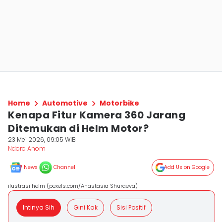
Home
Automotive
Motorbike
Kenapa Fitur Kamera 360 Jarang
Ditemukan di Helm Motor?
23 Mei 2026, 09:05 WIB
Ndoro Anom
News
Channel
Add Us on Google
ilustrasi helm (pexels.com/Anastasia Shuraeva)
Intinya Sih
Gini Kak
Sisi Positif