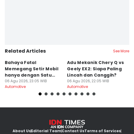
Related Articles
See More
Bahaya Fatal
Adu Mekanik Chery Q vs
K
Memegang Setir Mobil
Geely EX2: Siapa Paling
M
hanya dengan Satu
Lincah dan Canggih?
M
Tangan
06 Agu 2026, 23:05 WIB
06 Agu 2026, 22:05 WIB
K
06
Automotive
Automotive
Au
About Us
Editorial Team
Contact Us
Terms of Services