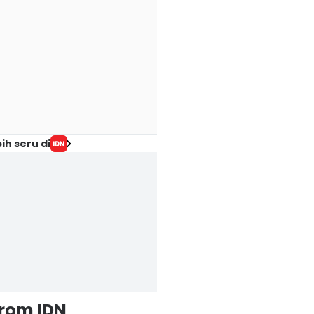
ih seru di
from IDN