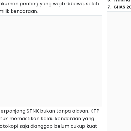
6
.
Piala A
kumen penting yang wajib dibawa, salah
7
.
GIIAS 2
milik kendaraan.
perpanjang STNK bukan tanpa alasan. KTP
d untuk memastikan kalau kendaraan yang
Fotokopi saja dianggap belum cukup kuat