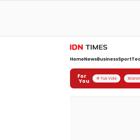
Home
News
Business
Sport
Te
For
# Yuk Vote
Iklanin
You