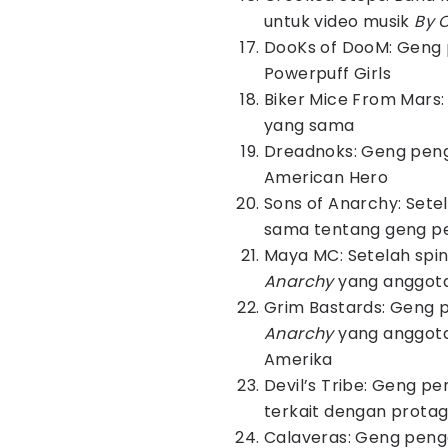
untuk video musik
By 
DooKs of DooM: Geng p
Powerpuff Girls
Biker Mice From Mars
yang sama
Dreadnoks: Geng penge
American Hero
Sons of Anarchy: Set
sama tentang geng p
Maya MC: Setelah spin
Anarchy
yang anggota
Grim Bastards: Geng 
Anarchy
yang anggota
Amerika
Devil’s Tribe: Geng p
terkait dengan protag
Calaveras: Geng penge