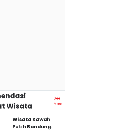
endasi
See
t Wisata
More
Wisata Kawah
Putih Bandung: