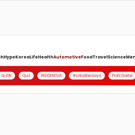
ch
Hype
Korea
Life
Health
Automotive
Food
Travel
Science
Me
 di IDN
Quiz
INSIDENESIA
#LokalBerdaya
Profil Dokter