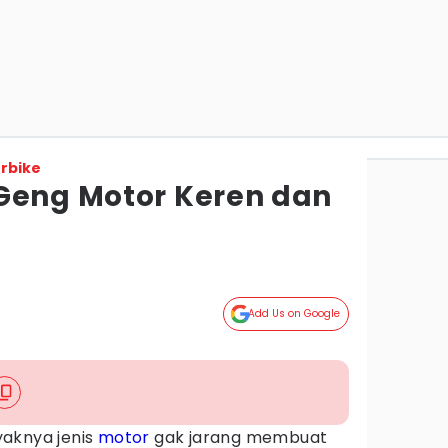
rbike
Geng Motor Keren dan
Add Us on Google
aknya jenis
motor
gak jarang membuat