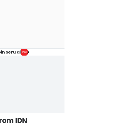
ih seru di
from IDN