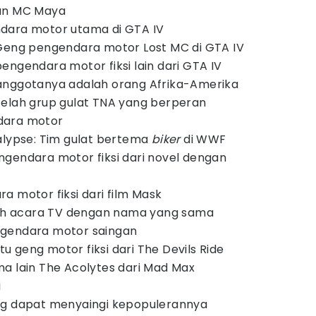
gan MC Maya
dara motor utama di GTA IV
 Geng pengendara motor Lost MC di GTA IV
engendara motor fiksi lain dari GTA IV
anggotanya adalah orang Afrika-Amerika
telah grup gulat TNA yang berperan
dara motor
alypse: Tim gulat bertema
biker
di WWF
gendara motor fiksi dari novel dengan
a motor fiksi dari film Mask
elah acara TV dengan nama yang sama
ngendara motor saingan
atu geng motor fiksi dari The Devils Ride
a lain The Acolytes dari Mad Max
i
ng dapat menyaingi kepopulerannya