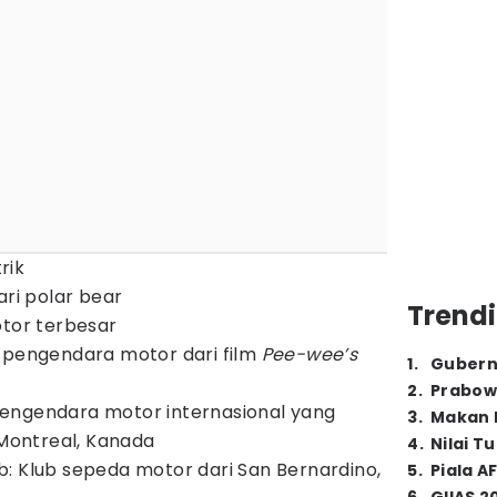
trik
ari polar bear
Trendi
otor terbesar
 pengendara motor dari film
Pee-wee’s
1
.
Gubern
2
.
Prabow
engendara motor internasional yang
3
.
Makan B
 Montreal, Kanada
4
.
Nilai T
: Klub sepeda motor dari San Bernardino,
5
.
Piala A