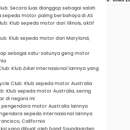
6
.
GIIAS 2
ub: Secara luas dianggap sebagai salah
 sepeda motor paling berbahaya di AS
b: Klub sepeda motor dari Illinois, aktif
ub: Klub sepeda motor dari Maryland,
ggap sebagai satu-satunya geng motor
nia
lub: Klub
biker
internasional lainnya yang
le Club: Klub sepeda motor Australia
b: Klub sepeda motor Australia, sering
r di negara ini
 pengendara motor Australia lainnya
ngendara sepeda internasional lainnya
rancisco, California
iksi yang dibuat oleh band Soundgarden