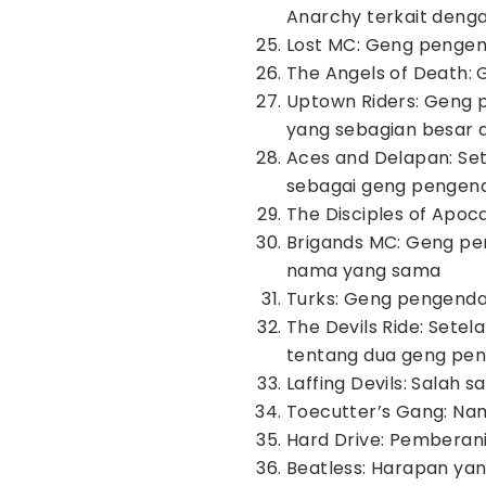
Anarchy terkait den
Lost MC: Geng pengen
The Angels of Death:
Uptown Riders: Geng p
yang sebagian besar 
Aces and Delapan: Se
sebagai geng pengen
The Disciples of Apoc
Brigands MC: Geng pen
nama yang sama
Turks: Geng pengendar
The Devils Ride: Set
tentang dua geng pe
Laffing Devils: Salah s
Toecutter’s Gang: Nam
Hard Drive: Pemberan
Beatless: Harapan ya