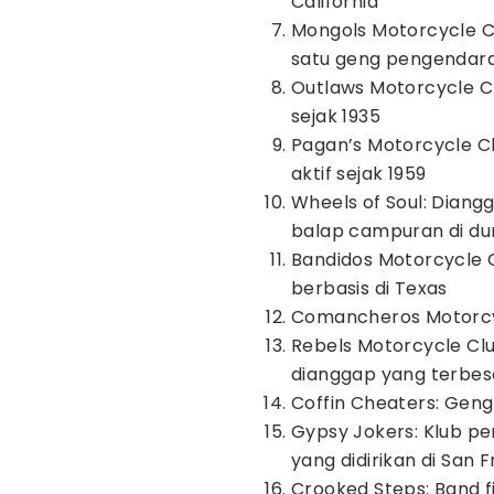
California
Mongols Motorcycle Cl
satu geng pengendara
Outlaws Motorcycle Clu
sejak 1935
Pagan’s Motorcycle Cl
aktif sejak 1959
Wheels of Soul: Dian
balap campuran di du
Bandidos Motorcycle C
berbasis di Texas
Comancheros Motorcyc
Rebels Motorcycle Clu
dianggap yang terbesa
Coffin Cheaters: Geng
Gypsy Jokers: Klub pe
yang didirikan di San F
Crooked Steps: Band f