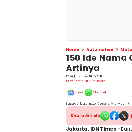
Home
Automotive
Moto
150 Ide Nama 
Artinya
16 Agu 2024, 14:15 WIB
Putri Intan Nur Fauziah
News
Channel
ilustrasi klub motor (pexels/Alig Magni)
Share Article
Jakarta, IDN Times -
Bany