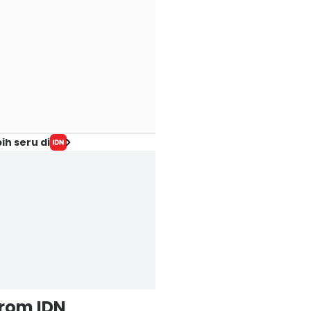
ih seru di
from IDN