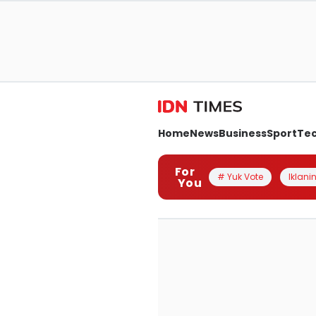
Home
News
Business
Sport
Te
For
# Yuk Vote
Iklanin
You