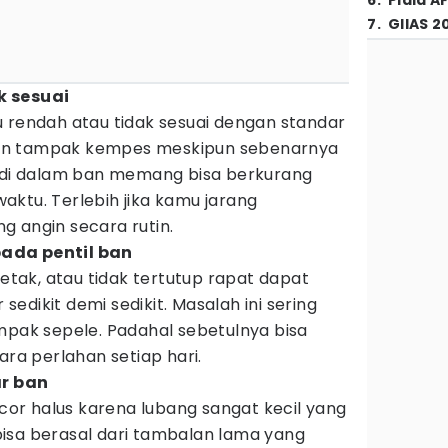
6
.
Piala A
7
.
GIIAS 2
k sesuai
u rendah atau tidak sesuai dengan standar
an tampak kempes meskipun sebenarnya
a di dalam ban memang bisa berkurang
 waktu. Terlebih jika kamu jarang
g angin secara rutin.
ada pentil ban
retak, atau tidak tertutup rapat dapat
edikit demi sedikit. Masalah ini sering
mpak sepele. Padahal sebetulnya bisa
a perlahan setiap hari.
ar ban
r halus karena lubang sangat kecil yang
i bisa berasal dari tambalan lama yang