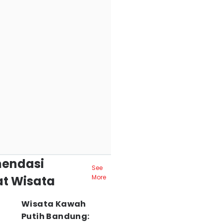
endasi
See
t Wisata
More
Wisata Kawah
Putih Bandung: