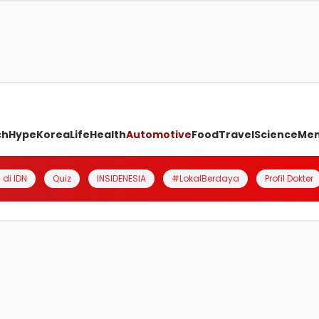
ch
Hype
Korea
Life
Health
Automotive
Food
Travel
Science
Me
 di IDN
Quiz
INSIDENESIA
#LokalBerdaya
Profil Dokter