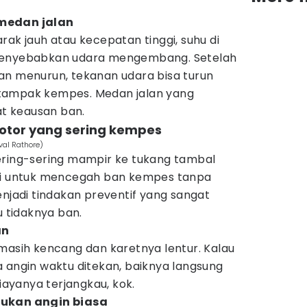
medan jalan
rak jauh atau kecepatan tinggi, suhu di
 menyebabkan udara mengembang. Setelah
an menurun, tekanan udara bisa turun
tampak kempes. Medan jalan yang
t keausan ban.
otor yang sering kempes
al Rathore)
ering-sering mampir ke tukang tambal
ini untuk mencegah ban kempes tanpa
enjadi tindakan preventif yang sangat
tidaknya ban.
an
masih kencang dan karetnya lentur. Kalau
 angin waktu ditekan, baiknya langsung
biayanya terjangkau, kok.
bukan angin biasa