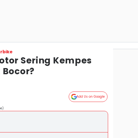
rbike
otor Sering Kempes
 Bocor?
Add Us on Google
ee)