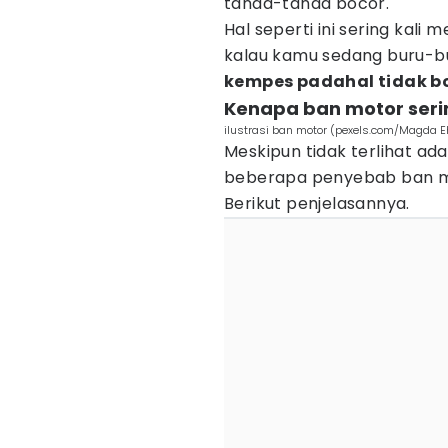
tanda-tanda bocor.
Hal seperti ini sering kal
kalau kamu sedang buru-bu
kempes padahal tidak b
Kenapa ban motor seri
ilustrasi ban motor (pexels.com/Magda E
Meskipun tidak terlihat ad
beberapa penyebab ban mo
Berikut penjelasannya.