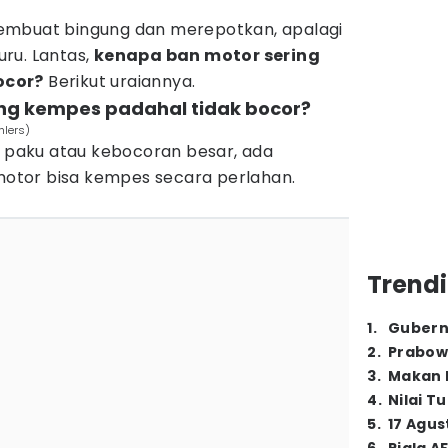
i membuat bingung dan merepotkan, apalagi
ru. Lantas,
kenapa ban motor sering
ocor?
Berikut uraiannya.
ng kempes padahal tidak bocor?
hlers)
a paku atau kebocoran besar, ada
tor bisa kempes secara perlahan.
Trendi
1
.
Gubern
2
.
Prabow
3
.
Makan B
4
.
Nilai T
5
.
17 Agus