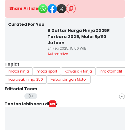
Share Article
Curated For You
9 Daftar Harga Ninja ZX25R
Terbaru 2025, Mulai Rp110
Jutaan
24 Feb 2025, 15:06 WIB
Automotive
Topics
motor ninja
motor sport
Kawasaki Ninja
info otomotif
kawasaki ninja 250
Perbandingan Motor
Editorial Team
3+
Editor
Tonton lebih seru di
Lea Lyliana
Editor
Zaki Narayan Satria