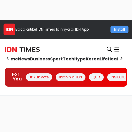
Baca artikel
IDN Times
lainnya di IDN App
Install
Home
News
Business
Sport
Tech
Hype
Korea
Life
Health
Aut
For
# Yuk Vote
Iklanin di IDN
Quiz
INSIDENESIA
You