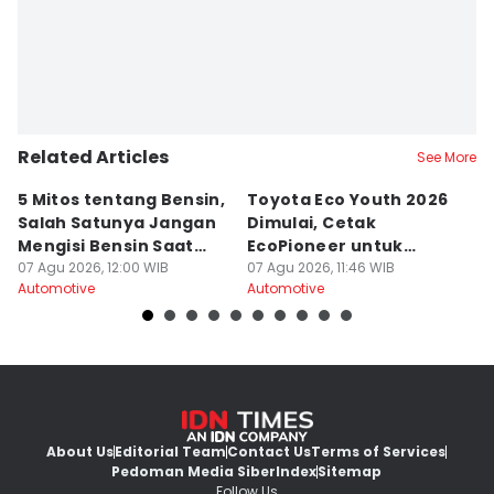
Editor
Fahreza Murnanda
Related Articles
See More
5 Mitos tentang Bensin,
Toyota Eco Youth 2026
K
Salah Satunya Jangan
Dimulai, Cetak
D
Mengisi Bensin Saat
EcoPioneer untuk
H
Hujan?
07 Agu 2026, 12:00 WIB
Dekarbonisasi
07 Agu 2026, 11:46 WIB
07
Automotive
Automotive
Au
About Us
Editorial Team
Contact Us
Terms of Services
Pedoman Media Siber
Index
Sitemap
Follow Us