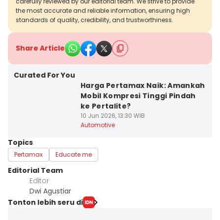
carefully reviewed by our editorial team. We strive to provide
the most accurate and reliable information, ensuring high
standards of quality, credibility, and trustworthiness.
Share Article
Curated For You
Harga Pertamax Naik: Amankah
Mobil Kompresi Tinggi Pindah
ke Pertalite?
10 Jun 2026, 13:30 WIB
Automotive
Topics
Pertamax
Educate me
Editorial Team
Editor
Dwi Agustiar
Tonton lebih seru di