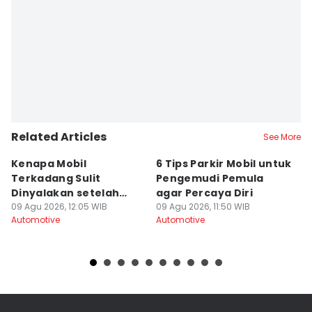
Related Articles
See More
Kenapa Mobil
6 Tips Parkir Mobil untuk
5
Terkadang Sulit
Pengemudi Pemula
M
Dinyalakan setelah
agar Percaya Diri
M
Hujan?
09 Agu 2026, 12:05 WIB
09 Agu 2026, 11:50 WIB
09
Automotive
Automotive
Au