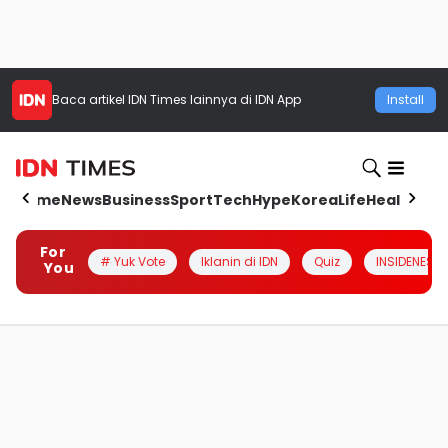
Baca artikel
IDN Times
lainnya di IDN App
Install
Home
News
Business
Sport
Tech
Hype
Korea
Life
Health
Aut
For
# Yuk Vote
Iklanin di IDN
Quiz
INSIDENESIA
You