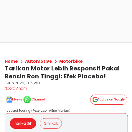
Home
Automotive
Motorbike
Tarikan Motor Lebih Responsif Pakai
Bensin Ron Tinggi: Efek Placebo!
11 Jun 2026, 10:15 WIB
Ndoro Anom
News
Channel
Add Us on Google
Ilustrasi Touring (Pexels.com/Ene Marius)
Intinya Sih
Gini Kak