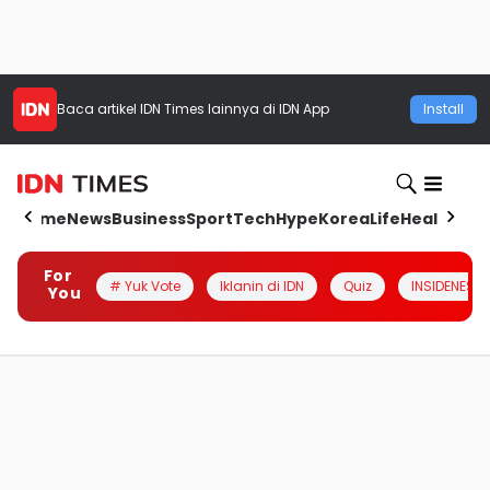
Baca artikel
IDN Times
lainnya di IDN App
Install
Home
News
Business
Sport
Tech
Hype
Korea
Life
Health
Aut
For
# Yuk Vote
Iklanin di IDN
Quiz
INSIDENESIA
You