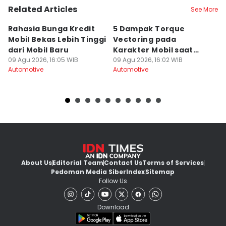
Related Articles
See More
Rahasia Bunga Kredit
5 Dampak Torque
R
Mobil Bekas Lebih Tinggi
Vectoring pada
M
dari Mobil Baru
Karakter Mobil saat
a
09 Agu 2026, 16:05 WIB
Menikung Tajam
09 Agu 2026, 16:02 WIB
09
Automotive
Automotive
Au
About Us
Editorial Team
Contact Us
Terms of Services
Pedoman Media Siber
Index
Sitemap
Follow Us
Download