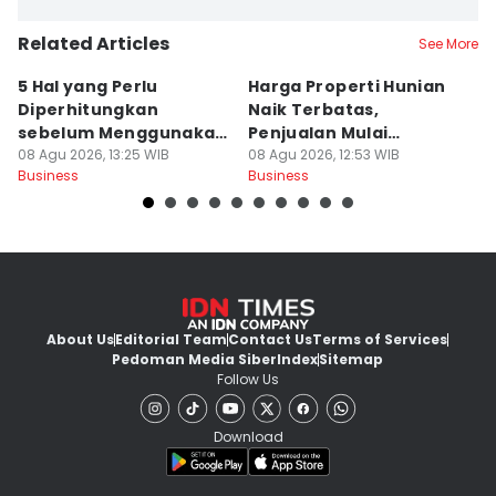
Related Articles
See More
5 Hal yang Perlu
Harga Properti Hunian
K
Diperhitungkan
Naik Terbatas,
F
sebelum Menggunakan
Penjualan Mulai
se
Sistem Pre-Order
08 Agu 2026, 13:25 WIB
Membaik
08 Agu 2026, 12:53 WIB
08
Business
Business
Bu
About Us
Editorial Team
Contact Us
Terms of Services
Pedoman Media Siber
Index
Sitemap
Follow Us
Download