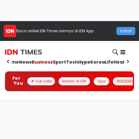
Baca artikel
IDN Times
lainnya di IDN App
Install
Home
News
Business
Sport
Tech
Hype
Korea
Life
Health
Aut
For
# Yuk Vote
Iklanin di IDN
Quiz
INSIDENESIA
You