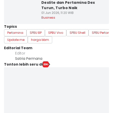
Dexlite dan Pertamina Dex
Turun, Turbo Naik
01 Jun 2026, 11:20 WIB
Business
Topics
Pertamina
SPBU BP
SPBU Vivo
SPBU Shell
SPBU Pertami
Update me
harga bbm
Editorial Team
Editor
Satria Permana
Tonton lebih seru di