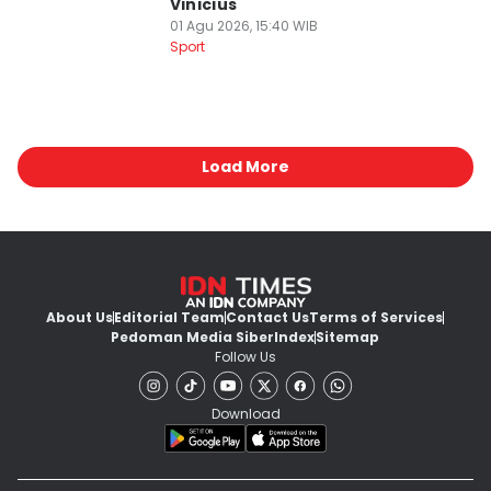
Vinicius
01 Agu 2026, 15:40 WIB
Sport
Load More
About Us
Editorial Team
Contact Us
Terms of Services
Pedoman Media Siber
Index
Sitemap
Follow Us
Download