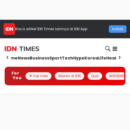
Baca artikel
IDN Times
lainnya di IDN App
Install
Home
News
Business
Sport
Tech
Hype
Korea
Life
Health
Aut
For
# Yuk Vote
Iklanin di IDN
Quiz
INSIDENESIA
You