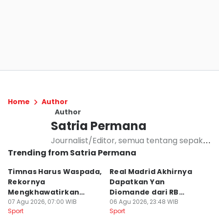
Home
Author
Author
Satria Permana
Journalist/Editor, semua tentang sepak
Trending from Satria Permana
bola, MotoGP, Basket, Badminton, Voli.
Berpengalaman lebih dari 10 tahun di
Timnas Harus Waspada,
Real Madrid Akhirnya
G
olahraga nasional/internasional
Rekornya
Dapatkan Yan
T
Mengkhawatirkan
Diomande dari RB
S
Lawan Singapura
07 Agu 2026, 07:00 WIB
Leipzig
06 Agu 2026, 23:48 WIB
07
Sport
Sport
Sp