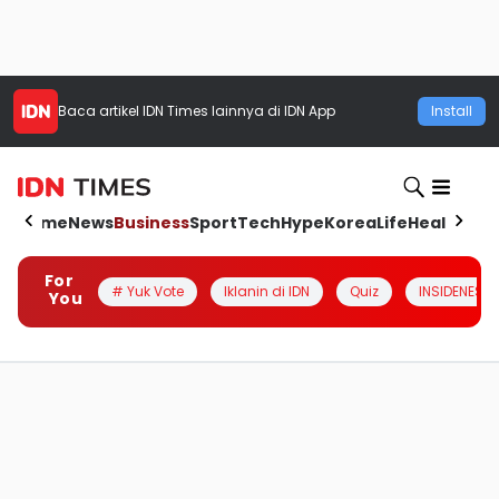
Baca artikel
IDN Times
lainnya di IDN App
Install
Home
News
Business
Sport
Tech
Hype
Korea
Life
Health
Aut
For
# Yuk Vote
Iklanin di IDN
Quiz
INSIDENESIA
You