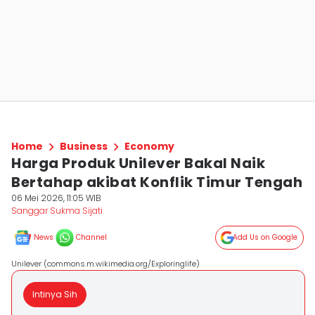
Home
Business
Economy
Harga Produk Unilever Bakal Naik
Bertahap akibat Konflik Timur Tengah
06 Mei 2026, 11:05 WIB
Sanggar Sukma Sijati
News
Channel
Add Us on Google
Unilever (commons.m.wikimedia.org/Exploringlife)
Intinya Sih