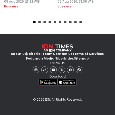
Kue
09 Agu 2026, 23:32 WIB
Keuangan
09 Agu 2026, 23:08 WIB
P
09
Business
Business
Bu
About Us
Editorial Team
Contact Us
Terms of Services
Pedoman Media Siber
Index
Sitemap
Follow Us
Download
© 2026 IDN. All Rights Reserved.