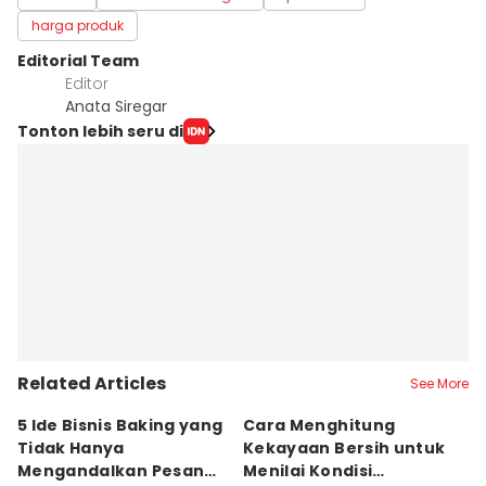
harga produk
Editorial Team
Editor
Anata Siregar
Tonton lebih seru di
Related Articles
See More
5 Ide Bisnis Baking yang
Cara Menghitung
Ap
Tidak Hanya
Kekayaan Bersih untuk
P
Mengandalkan Pesanan
Menilai Kondisi
M