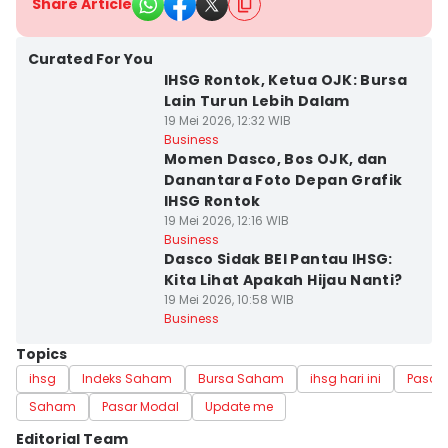
Share Article
Curated For You
IHSG Rontok, Ketua OJK: Bursa
Lain Turun Lebih Dalam
19 Mei 2026, 12:32 WIB
Business
Momen Dasco, Bos OJK, dan
Danantara Foto Depan Grafik
IHSG Rontok
19 Mei 2026, 12:16 WIB
Business
Dasco Sidak BEI Pantau IHSG:
Kita Lihat Apakah Hijau Nanti?
19 Mei 2026, 10:58 WIB
Business
Topics
ihsg
Indeks Saham
Bursa Saham
ihsg hari ini
Pasar
Saham
Pasar Modal
Update me
Editorial Team