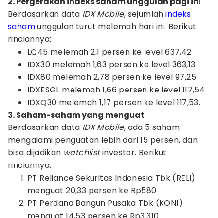
2. Pergerakan indeks saham unggulan pagi ini
Berdasarkan data
IDX Mobile
, sejumlah
indeks
saham
unggulan turut melemah hari ini. Berikut
rinciannya:
LQ45 melemah 2,1 persen ke level 637,42
IDX30 melemah 1,63 persen ke level 363,13
IDX80 melemah 2,78 persen ke level 97,25
IDXESGL melemah 1,66 persen ke level 117,54
IDXQ30 melemah 1,17 persen ke level 117,53.
3. Saham-saham yang menguat
Berdasarkan data
IDX Mobile
, ada 5 saham
mengalami penguatan lebih dari 15 persen, dan
bisa dijadikan
watchlist
investor. Berikut
rinciannya:
PT Reliance Sekuritas Indonesia Tbk (RELI)
menguat 20,33 persen ke Rp580
PT Perdana Bangun Pusaka Tbk (KONI)
menguat 14,53 persen ke Rp3.310