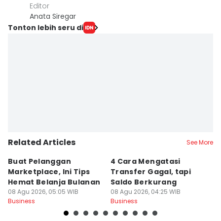
Editor
Anata Siregar
Tonton lebih seru di
Related Articles
See More
Buat Pelanggan
4 Cara Mengatasi
C
Marketplace, Ini Tips
Transfer Gagal, tapi
P
Hemat Belanja Bulanan
Saldo Berkurang
M
08 Agu 2026, 05:05 WIB
08 Agu 2026, 04:25 WIB
08
Business
Business
Bu