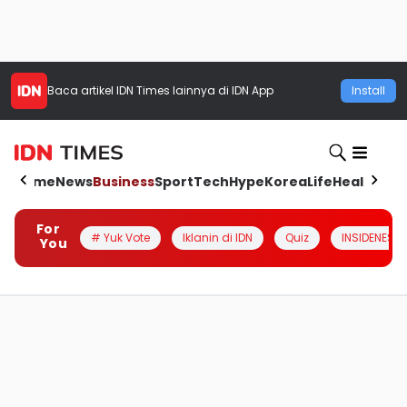
Baca artikel
IDN Times
lainnya di IDN App
Install
Home
News
Business
Sport
Tech
Hype
Korea
Life
Health
Aut
For
# Yuk Vote
Iklanin di IDN
Quiz
INSIDENESIA
You