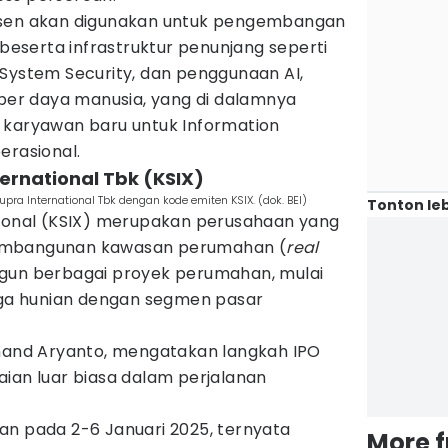
rsen akan digunakan untuk pengembangan
 beserta infrastruktur penunjang seperti
 System Security, dan penggunaan AI,
r daya manusia, yang di dalamnya
 karyawan baru untuk Information
erasional.
ternational Tbk (KSIX)
pra International Tbk dengan kode emiten KSIX. (dok. BEI)
Tonton leb
tional (KSIX) merupakan perusahaan yang
embangunan kawasan perumahan (
real
gun berbagai proyek perumahan, mulai
ngga hunian dengan segmen pasar
inand Aryanto, mengatakan langkah IPO
ian luar biasa dalam perjalanan
an pada 2-6 Januari 2025, ternyata
More 