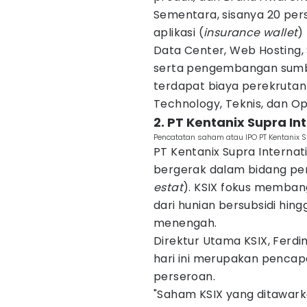
Sementara, sisanya 20 pe
aplikasi (
insurance wallet
)
Data Center, Web Hosting,
serta pengembangan sumbe
terdapat biaya perekrutan
Technology, Teknis, dan Op
2. PT Kentanix Supra In
Pencatatan saham atau IPO PT Kentanix Su
PT Kentanix Supra Interna
bergerak dalam bidang p
estat
). KSIX fokus memban
dari hunian bersubsidi hi
menengah.
Direktur Utama KSIX, Ferd
hari ini merupakan pencapa
perseroan.
"Saham KSIX yang ditawark