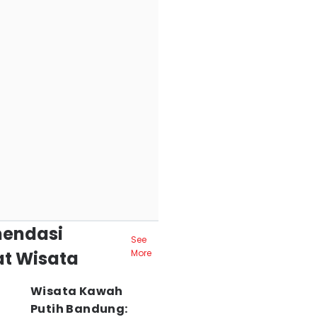
endasi
See
t Wisata
More
Wisata Kawah
Putih Bandung: