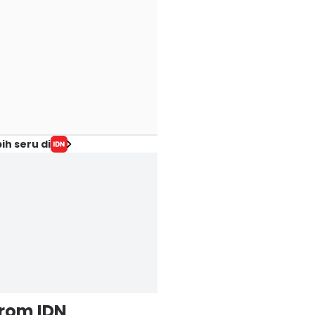
ih seru di
from IDN