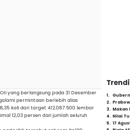
Trendi
II yang berlangsung pada 31 Desember
1
.
Gubern
galami permintaan berlebih alias
2
.
Prabow
,35 kali dari target 412.087.500 lembar
3
.
Makan B
mal 12,03 persen dari jumlah seluruh
4
.
Nilai T
5
.
17 Agus