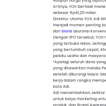
Adapun harga yang dipatok
Artinya, YOII berhasil me
sebesar Rp41,20 miliar.
Direktur Utama YOII, Adi 
menjadi momen penting ba
dari
bisnis
asuransi konvensi
Dengan IPO tersebut, YOII m
yang terbuka lebar, sehi
yang bertumbuh cepat, kh
pelaku usaha dan masyaraka
“Apalagi seluruh dana yang
yang ditawarkan melalui 
setelah dikurangi biaya-bi
kerja dalam rangka mempe
kata Adi.
Adi menambahkan, sekitar
untuk biaya marketing untu
produk, dan Brand Awarene