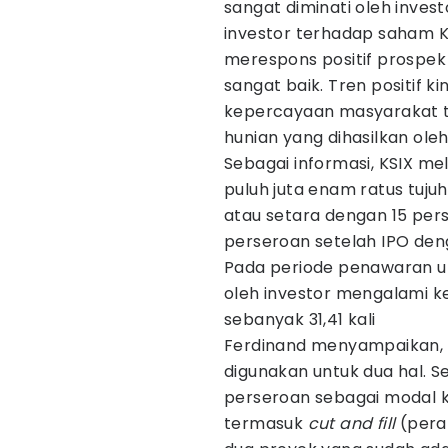
sangat diminati oleh invest
investor terhadap saham 
merespons positif prospek
sangat baik. Tren positif ki
kepercayaan masyarakat t
hunian yang dihasilkan ole
Sebagai informasi, KSIX me
puluh juta enam ratus tuju
atau setara dengan 15 per
perseroan setelah IPO de
Pada periode penawaran 
oleh investor mengalami k
sebanyak 31,41 kali
Ferdinand menyampaikan, 
digunakan untuk dua hal. S
perseroan sebagai modal k
termasuk
cut and fill
(pera