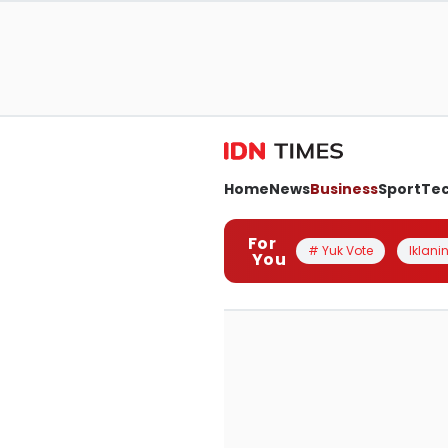
Home
News
Business
Sport
Te
For
# Yuk Vote
Iklanin
You