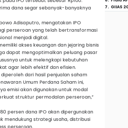
 pada IPO tersebut sebesar Rp100.
6
.
Piala A
7
.
GIIAS 2
nerima dana segar sebanyak-banyaknya
Wibowo Adisaputro, mengatakan IPO
gi perseroan yang telah bertransformasi
onal menjadi digital.
emiliki akses keuangan dan jejaring bisnis
ngga dapat mengoptimalkan peluang pasar
ususnya untuk melengkapi kebutuhan
t agar lebih efektif dan efisien.
 diperoleh dari hasil penjualan saham
Penawaran Umum Perdana Saham ini,
aya emisi akan digunakan untuk modal
rkuat struktur permodalan perseroan,”
 80 persen dana IPO akan dipergunakan
k mendukung strategi usaha, distribusi
ss perseroan.