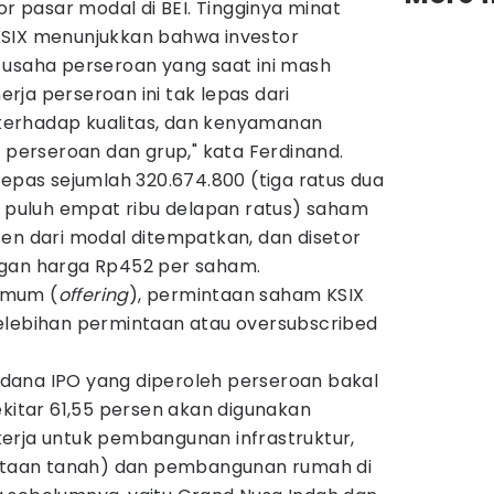
or pasar modal di BEI. Tingginya minat
KSIX menunjukkan bahwa investor
 usaha perseroan yang saat ini mash
nerja perseroan ini tak lepas dari
erhadap kualitas, dan kenyamanan
h perseroan dan grup," kata Ferdinand.
lepas sejumlah 320.674.800 (tiga ratus dua
h puluh empat ribu delapan ratus) saham
sen dari modal ditempatkan, dan disetor
ngan harga Rp452 per saham.
umum (
offering
), permintaan saham KSIX
elebihan permintaan atau oversubscribed
dana IPO yang diperoleh perseroan bakal
ekitar 61,55 persen akan digunakan
erja untuk pembangunan infrastruktur,
taan tanah) dan pembangunan rumah di