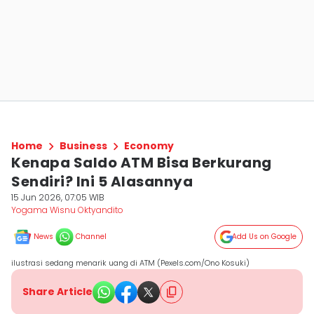
Home
Business
Economy
Kenapa Saldo ATM Bisa Berkurang
Sendiri? Ini 5 Alasannya
15 Jun 2026, 07:05 WIB
Yogama Wisnu Oktyandito
News
Channel
Add Us on Google
ilustrasi sedang menarik uang di ATM (Pexels.com/Ono Kosuki)
Share Article