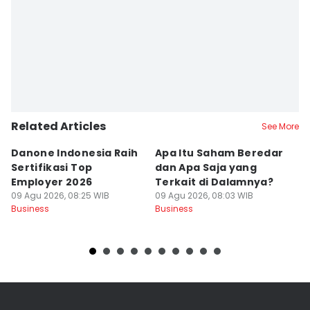
Editor
Yogama Wisnu Oktyandito
Editor
Yunisda Dwi Saputri
Related Articles
See More
Danone Indonesia Raih
Apa Itu Saham Beredar
D
Sertifikasi Top
dan Apa Saja yang
S
Employer 2026
Terkait di Dalamnya?
M
09 Agu 2026, 08:25 WIB
09 Agu 2026, 08:03 WIB
09
Business
Business
Bu