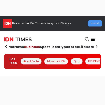
Baca artikel
IDN Times
lainnya di IDN App
Install
Home
News
Business
Sport
Tech
Hype
Korea
Life
Health
Aut
For
# Yuk Vote
Iklanin di IDN
Quiz
INSIDENESIA
You