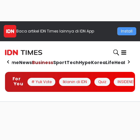
Baca artikel
IDN Times
lainnya di IDN App
Install
Home
News
Business
Sport
Tech
Hype
Korea
Life
Health
Aut
For
# Yuk Vote
Iklanin di IDN
Quiz
INSIDENESIA
You