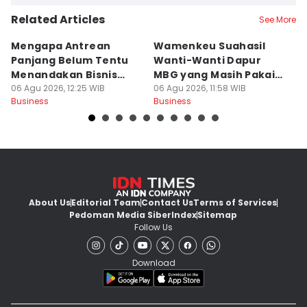
Related Articles
See More
Mengapa Antrean
Wamenkeu Suahasil
P
Panjang Belum Tentu
Wanti-Wanti Dapur
Di
Menandakan Bisnis
MBG yang Masih Pakai
P
Sehat?
06 Agu 2026, 12:25 WIB
LPG Subsidi
06 Agu 2026, 11:58 WIB
R
06
Business
Business
Bu
About Us
Editorial Team
Contact Us
Terms of Services
Pedoman Media Siber
Index
Sitemap
Follow Us
Download