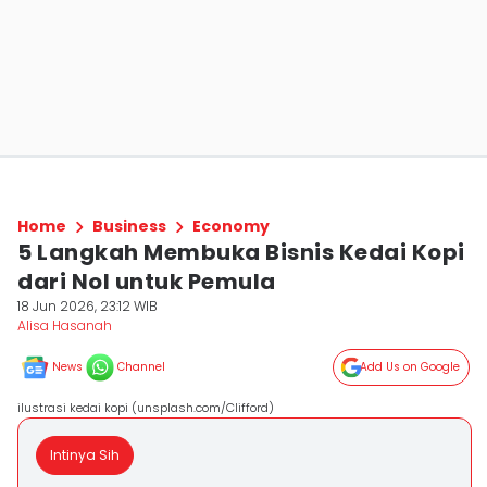
Home
Business
Economy
5 Langkah Membuka Bisnis Kedai Kopi
dari Nol untuk Pemula
18 Jun 2026, 23:12 WIB
Alisa Hasanah
News
Channel
Add Us on Google
ilustrasi kedai kopi (unsplash.com/Clifford)
Intinya Sih