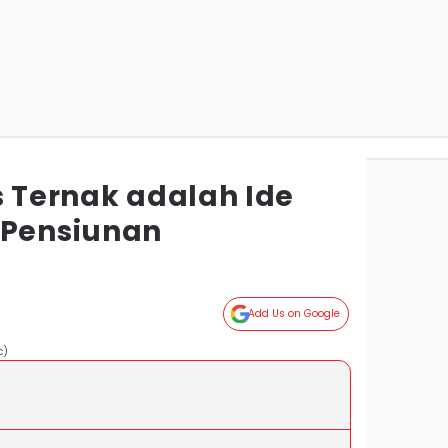
s Ternak adalah Ide
 Pensiunan
Add Us on Google
c)