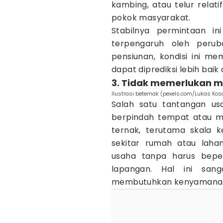
kambing, atau telur relat
pokok masyarakat.
Stabilnya permintaan in
terpengaruh oleh perub
pensiunan, kondisi ini 
dapat diprediksi lebih baik
3. Tidak memerlukan mo
Ilustrasi beternak (pexels.com/Lukas Kos
Salah satu tantangan us
berpindah tempat atau mel
ternak, terutama skala k
sekitar rumah atau laha
usaha tanpa harus beperg
lapangan. Hal ini san
membutuhkan kenyamanan d