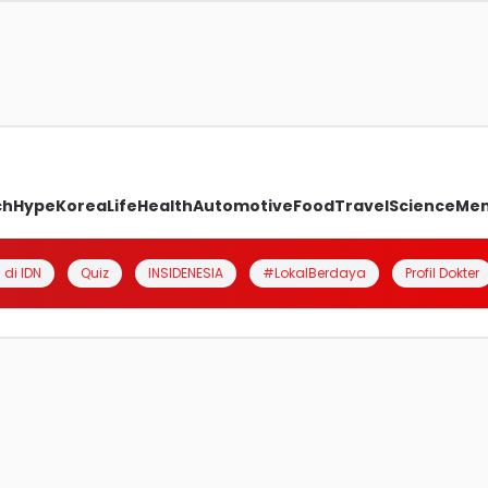
ch
Hype
Korea
Life
Health
Automotive
Food
Travel
Science
Me
 di IDN
Quiz
INSIDENESIA
#LokalBerdaya
Profil Dokter