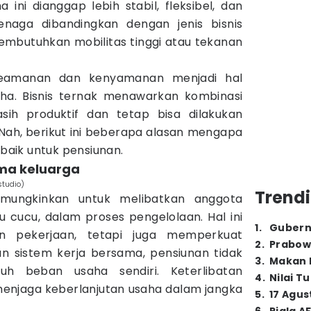
a ini dianggap lebih stabil, fleksibel, dan
enaga dibandingkan dengan jenis bisnis
mbutuhkan mobilitas tinggi atau tekanan
keamanan dan kenyamanan menjadi hal
ha. Bisnis ternak menawarkan kombinasi
sih produktif dan tetap bisa dilakukan
 Nah, berikut ini beberapa alasan mengapa
rbaik untuk pensiunan.
ama keluarga
studio)
Trendi
emungkinkan untuk melibatkan anggota
u cucu, dalam proses pengelolaan. Hal ini
1
.
Gubern
n pekerjaan, tetapi juga memperkuat
2
.
Prabow
n sistem kerja bersama, pensiunan tidak
3
.
Makan B
uh beban usaha sendiri. Keterlibatan
4
.
Nilai T
enjaga keberlanjutan usaha dalam jangka
5
.
17 Agus