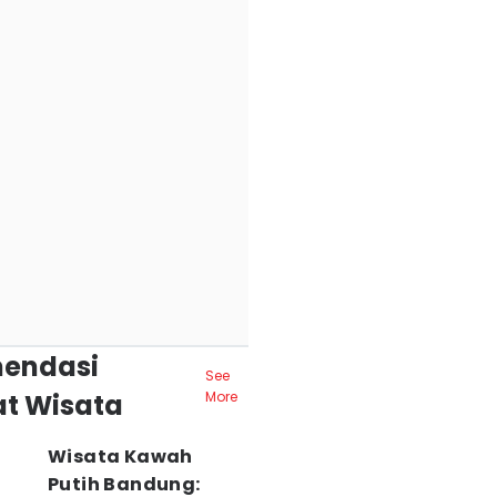
endasi
See
t Wisata
More
Wisata Kawah
Putih Bandung: