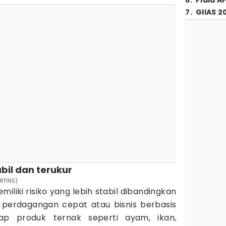
6
.
Piala A
7
.
GIIAS 2
abil dan terukur
ARTINS)
iliki risiko yang lebih stabil dibandingkan
 perdagangan cepat atau bisnis berbasis
ap produk ternak seperti ayam, ikan,