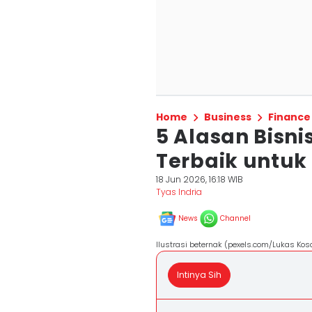
Home
Business
Finance
5 Alasan Bisni
Terbaik untuk
18 Jun 2026, 16:18 WIB
Tyas Indria
News
Channel
Ilustrasi beternak (pexels.com/Lukas Kos
Intinya Sih