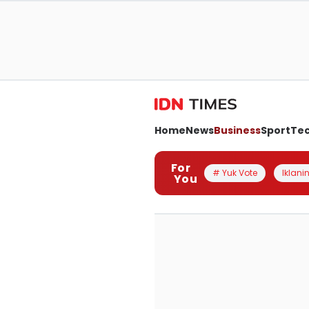
Home
News
Business
Sport
Te
For
# Yuk Vote
Iklanin
You