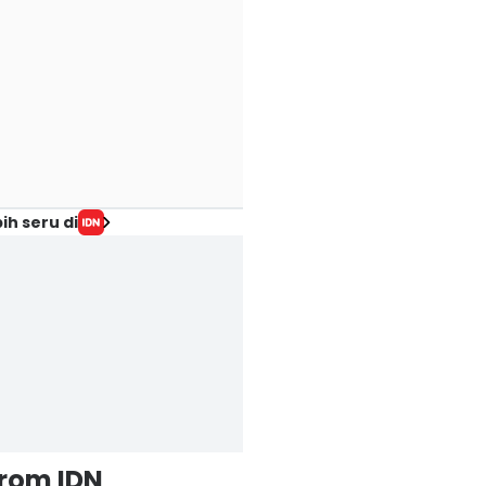
ih seru di
from IDN