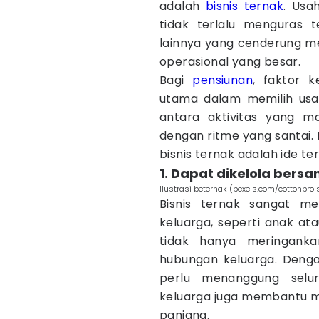
adalah
bisnis ternak
. Usah
tidak terlalu menguras t
lainnya yang cenderung me
operasional yang besar.
Bagi
pensiunan
, faktor 
utama dalam memilih usa
antara aktivitas yang ma
dengan ritme yang santai.
bisnis ternak adalah ide te
1. Dapat dikelola bers
Ilustrasi beternak (pexels.com/cottonbro 
Bisnis ternak sangat m
keluarga, seperti anak ata
tidak hanya meringanka
hubungan keluarga. Denga
perlu menanggung selur
keluarga juga membantu m
panjang.