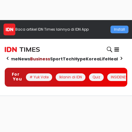
Baca artikel
IDN Times
lainnya di IDN App
Install
Home
News
Business
Sport
Tech
Hype
Korea
Life
Health
Aut
For
# Yuk Vote
Iklanin di IDN
Quiz
INSIDENESIA
You