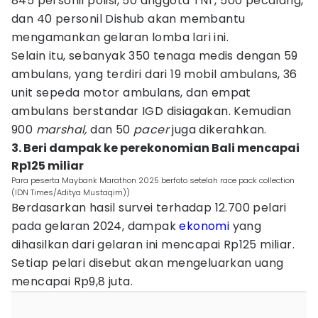
845 personil polisi, 50 anggota TNI , 500 pecalang,
dan 40 personil Dishub akan membantu
mengamankan gelaran lomba lari ini.
Selain itu, sebanyak 350 tenaga medis dengan 59
ambulans, yang terdiri dari 19 mobil ambulans, 36
unit sepeda motor ambulans, dan empat
ambulans berstandar IGD disiagakan. Kemudian
900
marshal,
dan 50
pacer
juga dikerahkan.
3. Beri dampak ke perekonomian Bali mencapai
Rp125 miliar
Para peserta Maybank Marathon 2025 berfoto setelah race pack collection
(IDN Times/Aditya Mustaqim))
Berdasarkan hasil survei terhadap 12.700 pelari
pada gelaran 2024, dampak
ekonomi
yang
dihasilkan dari gelaran ini mencapai Rp125 miliar.
Setiap pelari disebut akan mengeluarkan uang
mencapai Rp9,8 juta.