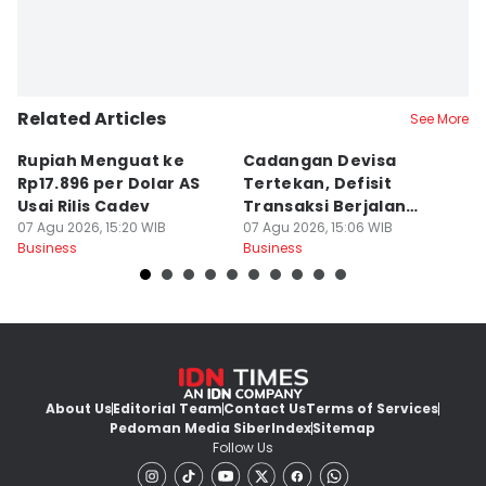
Related Articles
See More
Rupiah Menguat ke
Cadangan Devisa
D
Rp17.896 per Dolar AS
Tertekan, Defisit
T
Usai Rilis Cadev
Transaksi Berjalan
P
07 Agu 2026, 15:20 WIB
Bakal Melebar
07 Agu 2026, 15:06 WIB
07
Business
Business
Bu
About Us
Editorial Team
Contact Us
Terms of Services
Pedoman Media Siber
Index
Sitemap
Follow Us