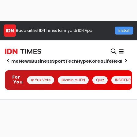
Baca artikel
IDN Times
lainnya di IDN App
Install
Home
News
Business
Sport
Tech
Hype
Korea
Life
Health
Aut
For
# Yuk Vote
Iklanin di IDN
Quiz
INSIDENESIA
You