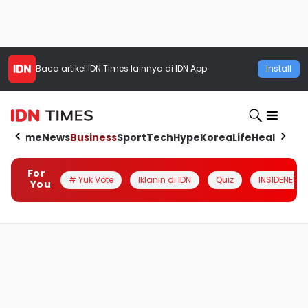
Baca artikel
IDN Times
lainnya di IDN App
Install
Home
News
Business
Sport
Tech
Hype
Korea
Life
Health
Aut
For
# Yuk Vote
Iklanin di IDN
Quiz
INSIDENESIA
You