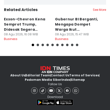
Related Articles
See More
Exxon-Chevron Kena
Gubernur BI Berganti,
5
Semprot Trump,
Mengapa Dompet
J
Didesak Segera
Warga Ikut
P
Turunkan Harga BBM
08 Agu 2026, 16:08 WIB
Terpengaruh?
08 Agu 2026, 15:47 WIB
08
Business
Business
Bu
About Us
Editorial Team
Contact Us
Terms of Services
Pedoman Media Siber
Index
Sitemap
Follow Us
Download