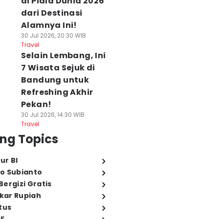
di Piala Dunia 2026
dari Destinasi
Alamnya Ini!
30 Jul 2026, 20:30 WIB
Travel
Selain Lembang, Ini
7 Wisata Sejuk di
ubernur BI
5 Ide Usaha Modal
Ekonomi Lesu,
Bandung untuk
erganti,
Rp10 Juta, Cocok
Lulusan Baru Pili
Refreshing Akhir
engapa Dompet
untuk Pemula
Tinggal dengan
Pekan!
arga Ikut
08 Agu 2026, 15:20 WIB
Orangtua demi
30 Jul 2026, 14:30 WIB
Business
erpengaruh?
Berhemat
Travel
 Agu 2026, 15:47 WIB
08 Agu 2026, 15:05 WI
ng Topics
siness
Business
ur BI
o Subianto
ergizi Gratis
ukar Rupiah
tus