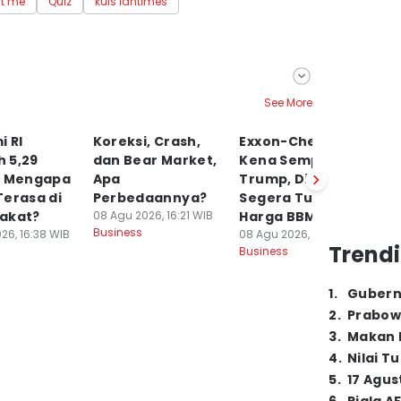
rt me
Quiz
kuis idntimes
See More
 RI
Koreksi, Crash,
Exxon-Chevron
G
 5,29
dan Bear Market,
Kena Semprot
B
, Mengapa
Apa
Trump, Didesak
M
Terasa di
Perbedaannya?
Segera Turunkan
W
akat?
08 Agu 2026, 16:21 WIB
Harga BBM
T
Business
26, 16:38 WIB
08 Agu 2026, 16:08 WIB
08
Trendi
Business
Bu
1
.
Gubern
2
.
Prabow
3
.
Makan B
4
.
Nilai T
5
.
17 Agus