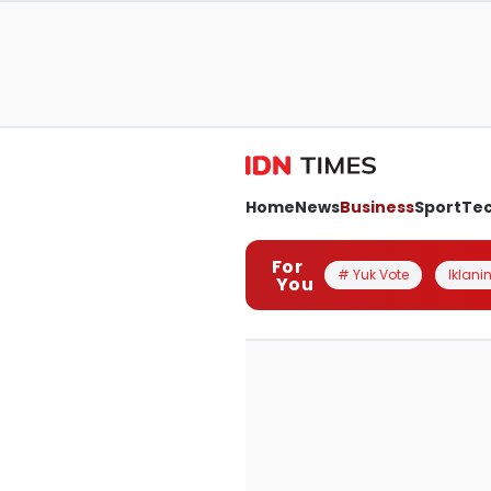
Home
News
Business
Sport
Te
For
# Yuk Vote
Iklanin
You