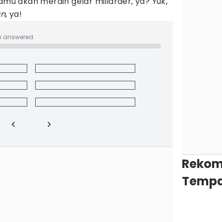
mu akan meraih gelar miliarder, ya? Yuk,
un
, ya!
n answered.
Rekom
Tempa