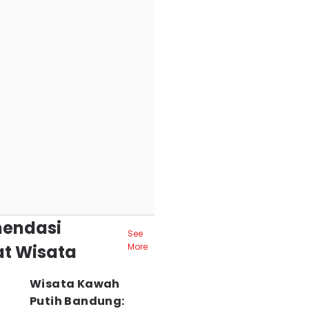
endasi
See
t Wisata
More
Wisata Kawah
Putih Bandung: