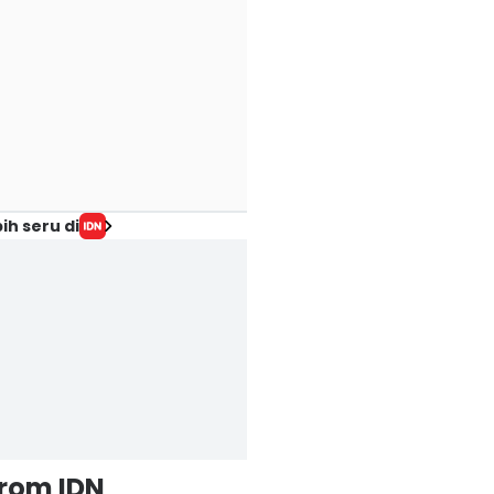
ih seru di
from IDN