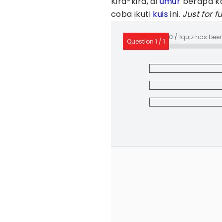
Kira-kira, di
umur
berapa ka
coba ikuti
kuis
ini.
Just for f
0
/
1
quiz has bee
Question
1
/
1