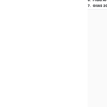
6
.
Piala A
7
.
GIIAS 2