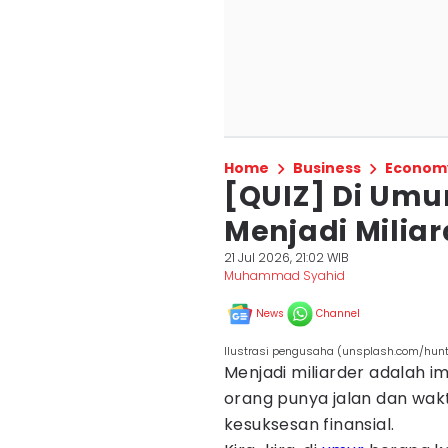
Home
Business
Econom
[QUIZ] Di Um
Menjadi Miliard
21 Jul 2026, 21:02 WIB
Muhammad Syahid
News
Channel
Ilustrasi pengusaha (unsplash.com/hunt
Menjadi miliarder adalah im
orang punya jalan dan wa
kesuksesan finansial.