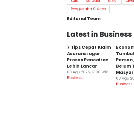
kuis
Miliader
umur
Dive
Pengusaha Sukses
Editorial Team
Editor
Latest in Business
Fahreza Murnanda
7 Tips Cepat Klaim
Ekonomi
Editor
Asuransi agar
Tumbuh
Yunisda Dwi Saputri
Proses Pencairan
Persen
Lebih Lancar
Belum 
08 Agu 2026, 17:00 WIB
Masyar
Business
08 Agu 20
Business