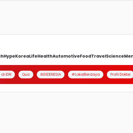
ch
Hype
Korea
Life
Health
Automotive
Food
Travel
Science
Me
 di IDN
Quiz
INSIDENESIA
#LokalBerdaya
Profil Dokter