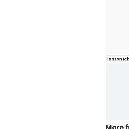
Tonton leb
More 