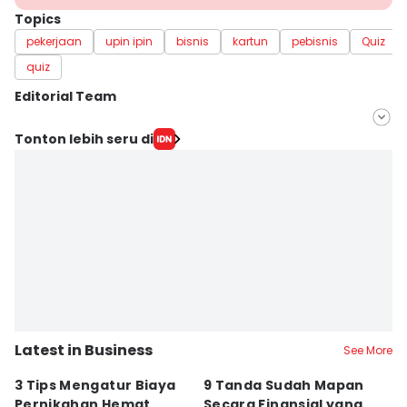
Topics
pekerjaan
upin ipin
bisnis
kartun
pebisnis
Quiz
quiz
Editorial Team
Editor
Tonton lebih seru di
Fahreza Murnanda
Editor
Jumawan Syahrudin
Latest in Business
See More
3 Tips Mengatur Biaya
9 Tanda Sudah Mapan
P
Pernikahan Hemat,
Secara Finansial yang
D