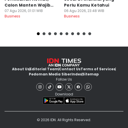
Calon Manten Wajib
Perlu Kamu Ketahui
S
Nyimak!
07 Agu 2026, 01:01 WIB
06 Agu 2026, 23:48 WIB
06
Business
Business
Bu
About Us
Editorial Team
Contact Us
Terms of Services
Pedoman Media Siber
Index
Sitemap
Follow Us
Download
© 2026 IDN. All Rights Reserved.