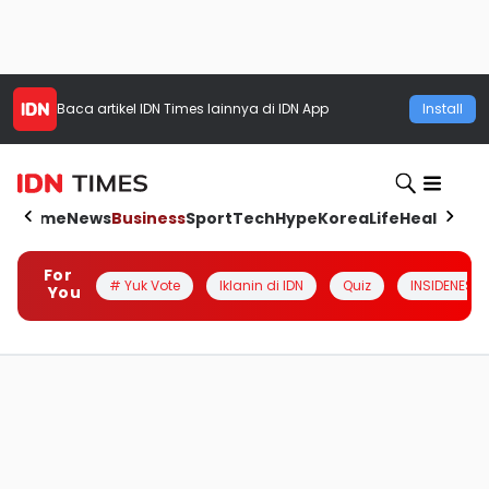
Baca artikel
IDN Times
lainnya di IDN App
Install
Home
News
Business
Sport
Tech
Hype
Korea
Life
Health
Aut
For
# Yuk Vote
Iklanin di IDN
Quiz
INSIDENESIA
You