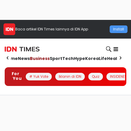
Baca artikel
IDN Times
lainnya di IDN App
Install
Home
News
Business
Sport
Tech
Hype
Korea
Life
Health
Aut
For
# Yuk Vote
Iklanin di IDN
Quiz
INSIDENESIA
You