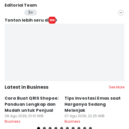
Editorial Team
3+
Editor
Tonton lebih seru di
Lea Lyliana
Editor
Fahreza Murnanda
Editor
Yunisda Dwi Saputri
Latest in Business
See More
Cara Buat QRIS Shopee:
Tips Investasi Emas saat
C
Panduan Lengkap dan
Harganya Sedang
T
Mudah untuk Penjual
Melonjak
U
08 Agu 2026, 01:10 WIB
07 Agu 2026, 22:25 WIB
S
07
Business
Business
Bu