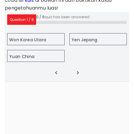
coba isi
kuis
di bawah ini dan buktikan kalau
pengetahuanmu luas!
0
/
8
quiz has been answered.
Question
1
/
8
Won Korea Utara
Yen Jepang
Yuan China