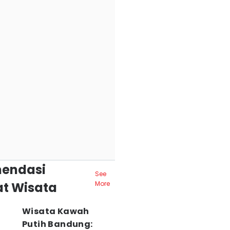
endasi
See
t Wisata
More
Wisata Kawah
Putih Bandung: