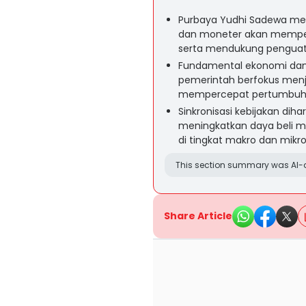
Purbaya Yudhi Sadewa mene
dan moneter akan memper
serta mendukung penguata
Fundamental ekonomi dan fi
pemerintah berfokus menja
mempercepat pertumbuha
Sinkronisasi kebijakan di
meningkatkan daya beli m
di tingkat makro dan mikro
This section summary was AI-a
Share Article