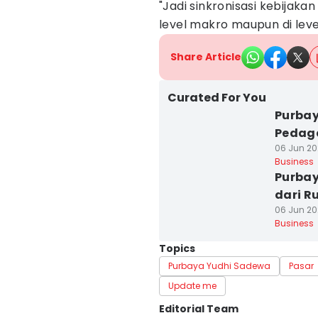
"Jadi sinkronisasi kebijakan
level makro maupun di leve
Share Article
Curated For You
Purbay
Pedag
06 Jun 202
Business
Purbay
dari R
06 Jun 202
Business
Topics
Purbaya Yudhi Sadewa
Pasar
Update me
Editorial Team