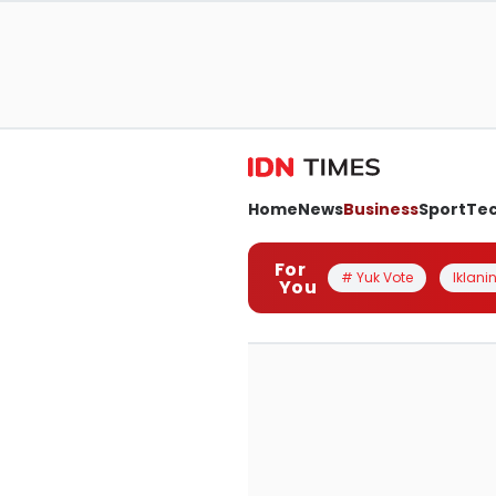
Home
News
Business
Sport
Te
For
# Yuk Vote
Iklanin
You