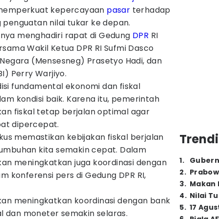
memperkuat kepercayaan
pasar
terhadap
penguatan nilai tukar ke depan.
irinya menghadiri rapat di Gedung
DPR
RI
rsama Wakil Ketua DPR RI Sufmi Dasco
 Negara (Mensesneg) Prasetyo Hadi, dan
I) Perry Warjiyo.
si fundamental ekonomi dan fiskal
am kondisi baik. Karena itu, pemerintah
an fiskal tetap berjalan optimal agar
t dipercepat.
Trendi
okus memastikan kebijakan fiskal berjalan
tumbuhan kita semakin cepat. Dalam
1
.
Gubern
akan meningkatkan juga koordinasi dengan
2
.
Prabow
am konferensi pers di Gedung DPR RI,
3
.
Makan B
4
.
Nilai T
kan meningkatkan koordinasi dengan bank
5
.
17 Agus
kal dan moneter semakin selaras.