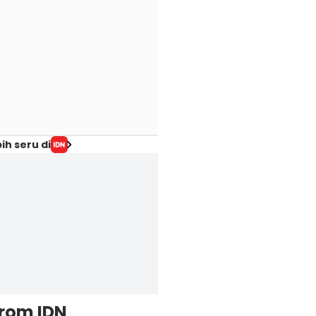
ih seru di
from IDN