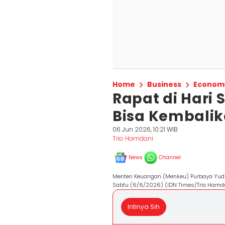
Home
Business
Econom
Rapat di Hari
Bisa Kembali
06 Jun 2026, 10:21 WIB
Trio Hamdani
News
Channel
Menteri Keuangan (Menkeu) Purbaya Yudhi
Sabtu (6/6/2026) (IDN Times/Trio Hamd
Intinya Sih