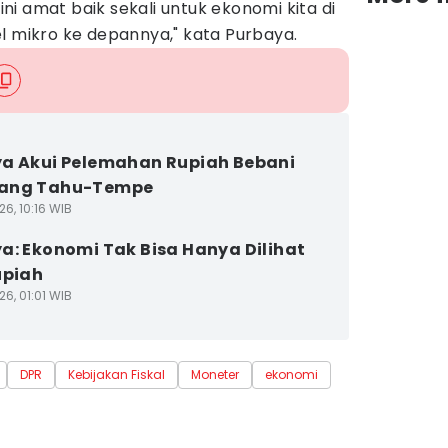
 ini amat baik sekali untuk ekonomi kita di
l mikro ke depannya," kata Purbaya.
a Akui Pelemahan Rupiah Bebani
ang Tahu-Tempe
6, 10:16 WIB
a: Ekonomi Tak Bisa Hanya Dilihat
upiah
6, 01:01 WIB
DPR
Kebijakan Fiskal
Moneter
ekonomi