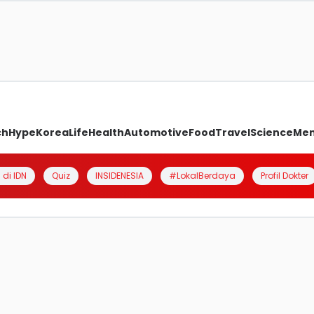
ch
Hype
Korea
Life
Health
Automotive
Food
Travel
Science
Me
 di IDN
Quiz
INSIDENESIA
#LokalBerdaya
Profil Dokter