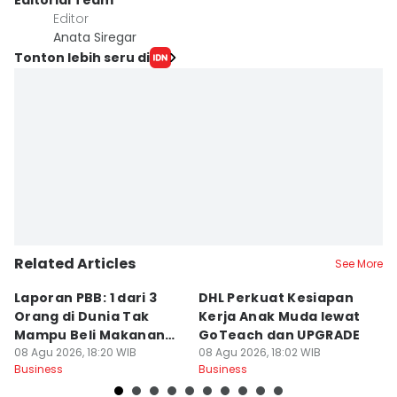
Editorial Team
Editor
Anata Siregar
Tonton lebih seru di
Related Articles
See More
Laporan PBB: 1 dari 3
DHL Perkuat Kesiapan
4
Orang di Dunia Tak
Kerja Anak Muda lewat
M
Mampu Beli Makanan
GoTeach dan UPGRADE
I
Sehat
08 Agu 2026, 18:20 WIB
08 Agu 2026, 18:02 WIB
08
Business
Business
Bu