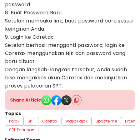
password.
8. Buat Password Baru
Setelah membuka link, buat password baru sesuai
keinginan Anda.
9. Login ke Coretax
Setelah berhasil mengganti password, login ke
Coretax menggunakan NIK dan password yang
baru dibuat.
Dengan langkah-langkah tersebut, Anda sudah
bisa mengakses akun Coretax dan melanjutkan
proses pelaporan SPT.
Share Article
Topics
Pajak
SPT
Coretax
Wajib Pajak
Update me
Ditjen P
SPT Tahunan