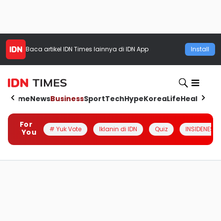
Baca artikel
IDN Times
lainnya di IDN App
Install
Home
News
Business
Sport
Tech
Hype
Korea
Life
Health
Aut
For
# Yuk Vote
Iklanin di IDN
Quiz
INSIDENESIA
You