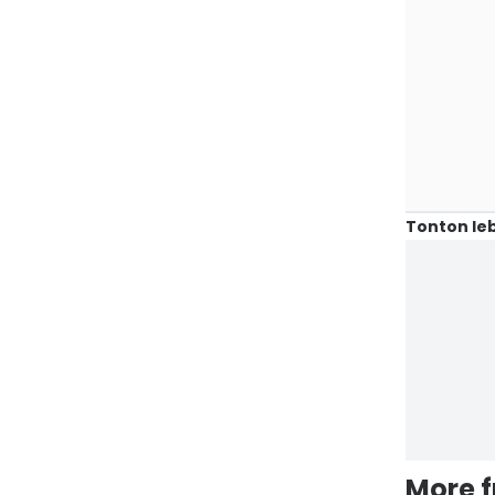
Tonton leb
More 