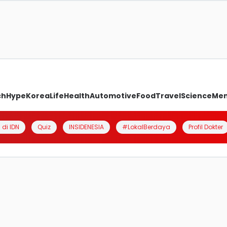
ch
Hype
Korea
Life
Health
Automotive
Food
Travel
Science
Me
 di IDN
Quiz
INSIDENESIA
#LokalBerdaya
Profil Dokter