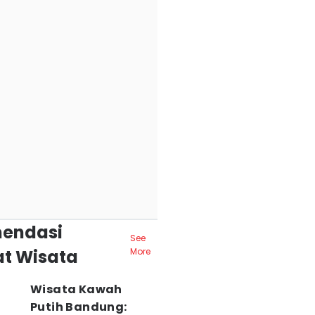
endasi
See
t Wisata
More
Wisata Kawah
Putih Bandung: