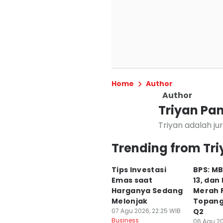
Home
Author
Author
Triyan Pa
Triyan adalah ju
bergabung sejak 2023. Ia aktif meliput isu-isu di sek
Trending from Tri
ekonomi makro, 
sektor riil
Tips Investasi
BPS: MB
Emas saat
13, dan
Harganya Sedang
Merah 
Melonjak
Topang
07 Agu 2026, 22:25 WIB
Q2
Business
06 Agu 20