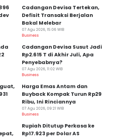
.896
Cadangan Devisa Tertekan,
adev
Defisit Transaksi Berjalan
Bakal Melebar
07 Agu 2026, 15:06 WIB
Business
nda
Cadangan Devisa Susut Jadi
22
Rp2.615 T di Akhir Juli, Apa
Penyebabnya?
07 Agu 2026, 11:02 WIB
Business
guat,
Harga Emas Antam dan
931
Buyback Kompak Turun Rp29
Ribu, Ini Rinciannya
07 Agu 2026, 09:21 WIB
Business
Rupiah Ditutup Perkasa ke
epat,
Rp17.923 per Dolar AS