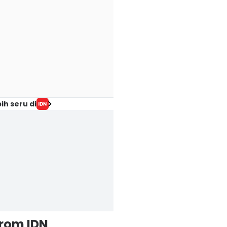
ih seru di
from IDN