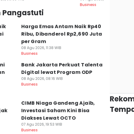
Business
n Pangastuti
aik
Harga Emas Antam Naik Rp40
ai
Ribu, Dibanderol Rp2,690 Juta
per Gram
08 Agu 2026, 11:38 WIB
Business
Ini
Bank Jakarta Perkuat Talenta
an
Digital lewat Program ODP
08 Agu 2026, 08:16 WIB
Business
Rekom
CIMB Niaga Gandeng Ajaib,
Tempa
jak
Investasi Saham Kini Bisa
Diakses Lewat OCTO
07 Agu 2026, 19:53 WIB
Business