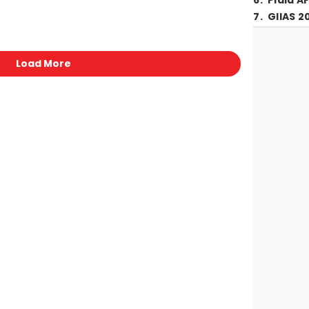
6
.
Piala A
7
.
GIIAS 2
Load More