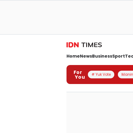
Home
News
Business
Sport
Te
For
# Yuk Vote
Iklanin
You