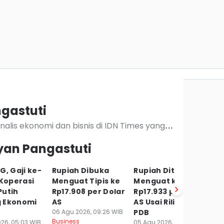
ngastuti
rnalis ekonomi dan bisnis di IDN Times yang
tor
yan Pangastuti
kebijakan fiskal, moneter, perbankan dan
G, Gaji ke-
Rupiah Dibuka
Rupiah Ditutup
H
 Koperasi
Menguat Tipis ke
Menguat ke
Ha
Putih
Rp17.908 per Dolar
Rp17.933 per Dolar
R
 Ekonomi
AS
AS Usai Rilis Data
R
06 Agu 2026, 09:26 WIB
PDB
06
Business
Bu
26, 05:03 WIB
05 Agu 2026, 15:51 WIB