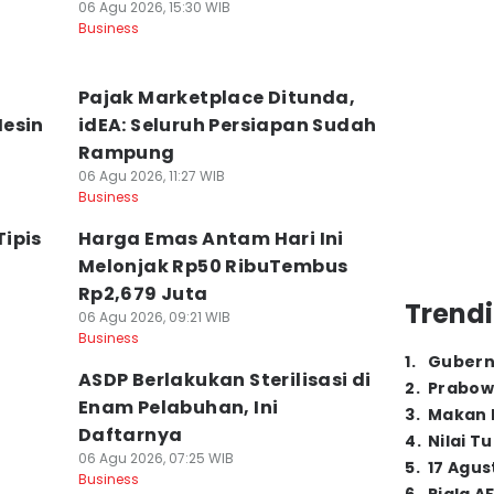
06 Agu 2026, 15:30 WIB
Business
Pajak Marketplace Ditunda,
Mesin
idEA: Seluruh Persiapan Sudah
Rampung
06 Agu 2026, 11:27 WIB
Business
ipis
Harga Emas Antam Hari Ini
Melonjak Rp50 RibuTembus
Rp2,679 Juta
Trendi
06 Agu 2026, 09:21 WIB
Business
1
.
Gubern
g
ASDP Berlakukan Sterilisasi di
2
.
Prabow
Enam Pelabuhan, Ini
3
.
Makan B
Daftarnya
4
.
Nilai T
06 Agu 2026, 07:25 WIB
5
.
17 Agus
Business