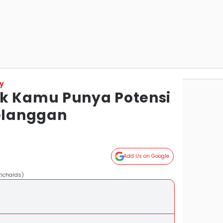
y
k Kamu Punya Potensi
Pelanggan
Add Us on Google
Richards)