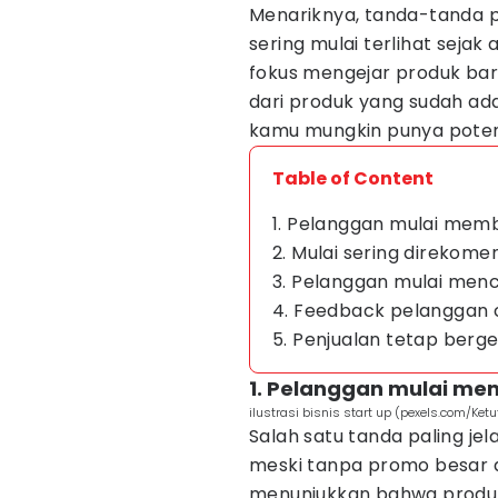
Menariknya, tanda-tanda p
sering mulai terlihat sejak
fokus mengejar produk baru
dari produk yang sudah ad
kamu mungkin punya potens
Table of Content
1. Pelanggan mulai mem
2. Mulai sering direkome
3. Pelanggan mulai menc
4. Feedback pelanggan c
5. Penjualan tetap berg
1. Pelanggan mulai me
ilustrasi bisnis start up (pexels.com/Ket
Salah satu tanda paling j
meski tanpa promo besar a
menunjukkan bahwa produ