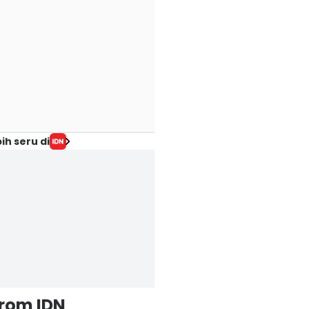
ih seru di
from IDN