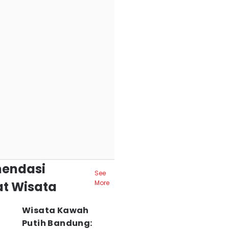
endasi
See
t Wisata
More
Wisata Kawah
Putih Bandung: