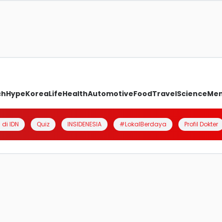
ch
Hype
Korea
Life
Health
Automotive
Food
Travel
Science
Me
 di IDN
Quiz
INSIDENESIA
#LokalBerdaya
Profil Dokter