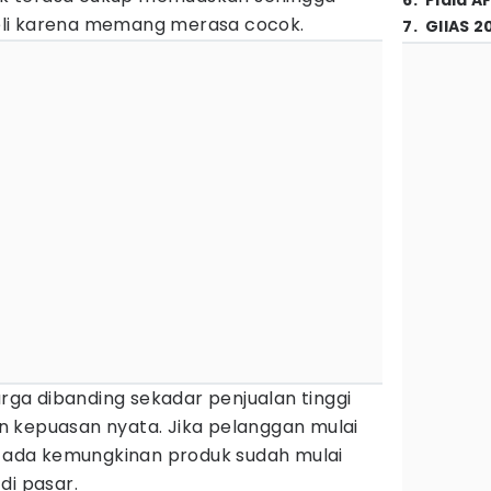
6
.
Piala A
li karena memang merasa cocok.
7
.
GIIAS 2
arga dibanding sekadar penjualan tinggi
 kepuasan nyata. Jika pelanggan mulai
l, ada kemungkinan produk sudah mulai
di pasar.