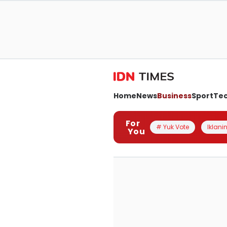
Home
News
Business
Sport
Te
For
# Yuk Vote
Iklanin
You