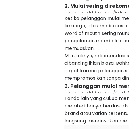
2. Mulai sering direko
ilustrasi bisnis fnb (pexels.com/Andrea 
Ketika pelanggan mulai m
keluarga, atau media sosial
Word of mouth sering munc
pengalaman membeli atau
memuaskan.
Menariknya, rekomendasi se
dibanding iklan biasa. Ba
cepat karena pelanggan s
mempromosikan tanpa dim
3. Pelanggan mulai men
ilustrasi bisnis fnb (pexels.com/Kenneth S
Tanda lain yang cukup mena
membeli hanya berdasarkan
brand atau varian tertentu
langsung menanyakan menu 