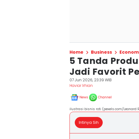
Home
Business
Econom
5 Tanda Produ
Jadi Favorit 
07 Jun 2026, 23:39 WIB
Haviar Irhian
News
Channel
ilustrasi bisnis roti (pexels.com/Leonard 
Intinya Sih