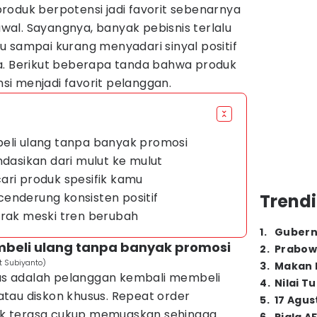
roduk berpotensi jadi favorit sebenarnya
 awal. Sayangnya, banyak pebisnis terlalu
 sampai kurang menyadari sinyal positif
a. Berikut beberapa tanda bahwa produk
i menjadi favorit pelanggan.
beli ulang tanpa banyak promosi
ndasikan dari mulut ke mulut
ari produk spesifik kamu
enderung konsisten positif
Trendi
erak meski tren berubah
1
.
Gubern
mbeli ulang tanpa banyak promosi
2
.
Prabow
ut Subiyanto)
3
.
Makan B
elas adalah pelanggan kembali membeli
4
.
Nilai T
tau diskon khusus. Repeat order
5
.
17 Agus
k terasa cukup memuaskan sehingga