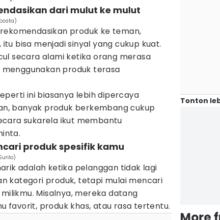
mendasikan dari mulut ke mulut
acosta)
erekomendasikan produk ke teman,
, itu bisa menjadi sinyal yang cukup kuat.
ul secara alami ketika orang merasa
 menggunakan produk terasa
perti ini biasanya lebih dipercaya
Tonton leb
hkan, banyak produk berkembang cukup
ecara sukarela ikut membantu
inta.
cari produk spesifik kamu
urilo)
rik adalah ketika pelanggan tidak lagi
 kategori produk, tetapi mulai mencari
 milikmu. Misalnya, mereka datang
favorit, produk khas, atau rasa tertentu.
More 