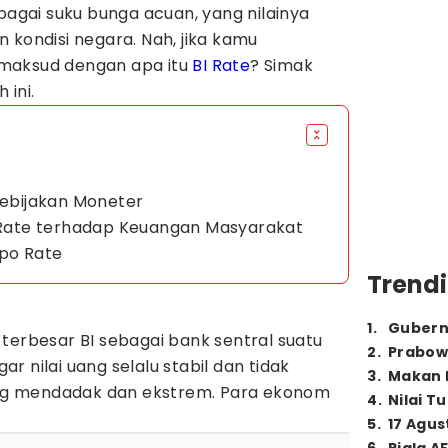
ebagai suku bunga acuan, yang nilainya
 kondisi negara. Nah, jika kamu
maksud dengan apa itu
BI Rate
? Simak
 ini.
Kebijakan Moneter
I Rate terhadap Keuangan Masyarakat
epo Rate
Trendi
1
.
Gubern
terbesar BI sebagai bank sentral
suatu
2
.
Prabow
 nilai uang selalu stabil dan tidak
3
.
Makan B
g mendadak dan ekstrem. Para ekonom
4
.
Nilai T
.
5
.
17 Agus