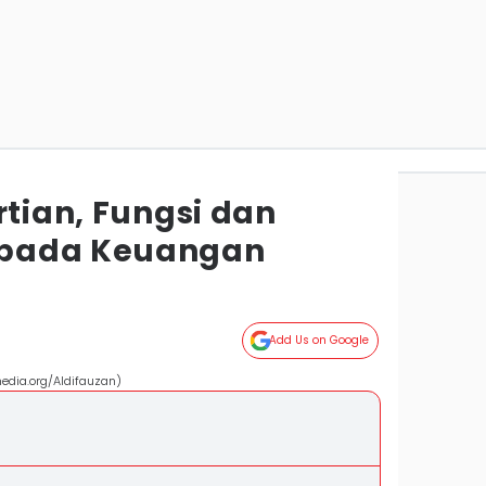
rtian, Fungsi dan
 pada Keuangan
Add Us on Google
edia.org/Aldifauzan)