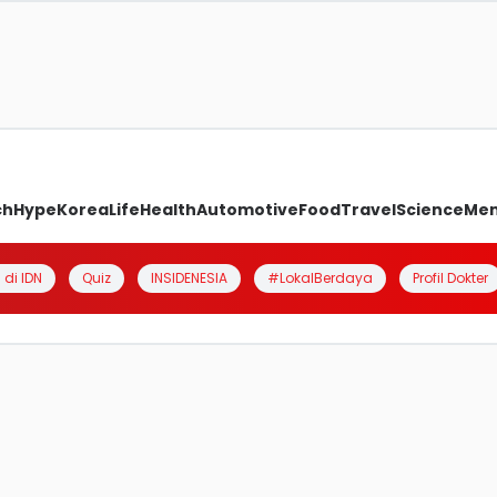
ch
Hype
Korea
Life
Health
Automotive
Food
Travel
Science
Me
 di IDN
Quiz
INSIDENESIA
#LokalBerdaya
Profil Dokter