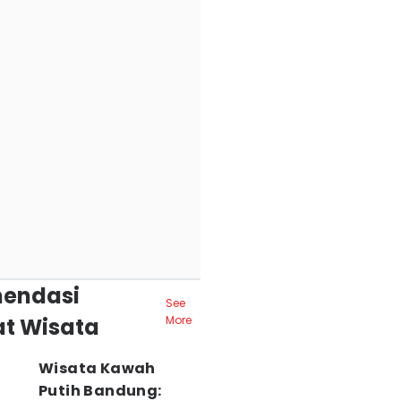
endasi
See
t Wisata
More
Wisata Kawah
Putih Bandung: