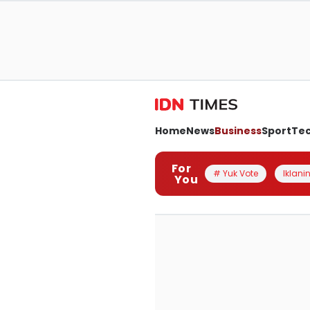
Home
News
Business
Sport
Te
For
# Yuk Vote
Iklanin
You