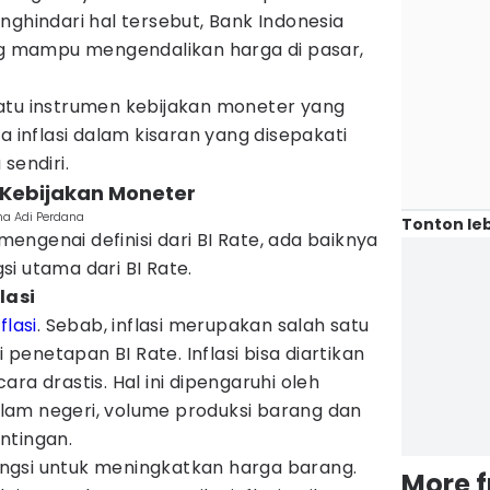
nghindari hal tersebut, Bank Indonesia
ang mampu mengendalikan harga di pasar,
atu instrumen kebijakan moneter yang
a inflasi dalam kisaran yang disepakati
sendiri.
m Kebijakan Moneter
na Adi Perdana
Tonton leb
ngenai definisi dari BI Rate, ada baiknya
i utama dari BI Rate.
lasi
nflasi
. Sebab, inflasi merupakan salah satu
enetapan BI Rate. Inflasi bisa diartikan
ra drastis. Hal ini dipengaruhi oleh
am negeri, volume produksi barang dan
ntingan.
rfungsi untuk meningkatkan harga barang.
More 