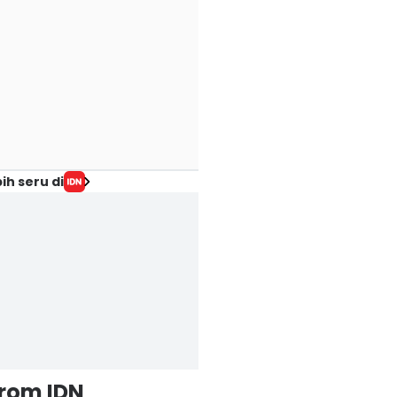
ih seru di
from IDN