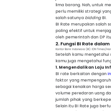
lima barang. Nah, untuk me
perlu memiliki strategi y
salah satunya
bidding
BI.
BI Rate merupakan salah s
paling efektif untuk menjag
oleh pemerintah dan DP itu 
2. Fungsi BI Rate dala
Kantor Bank Indonesia (BI). IDN Times/Ha
Setelah kamu mengetahui me
kamu juga mengetahui fungs
1. Mengendalikan Laju Inf
BI rate berkaitan dengan
i
faktor yang mempengaruhi p
sebagai kenaikan harga seca
volume peredaran uang dal
jumlah pihak yang berkepe
Selain itu BI Rate juga be