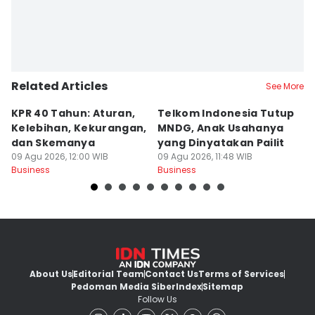
Related Articles
See More
KPR 40 Tahun: Aturan,
Telkom Indonesia Tutup
5 
Kelebihan, Kekurangan,
MNDG, Anak Usahanya
B
dan Skemanya
yang Dinyatakan Pailit
d
09 Agu 2026, 12:00 WIB
09 Agu 2026, 11:48 WIB
M
09
Business
Business
Bu
About Us
Editorial Team
Contact Us
Terms of Services
Pedoman Media Siber
Index
Sitemap
Follow Us