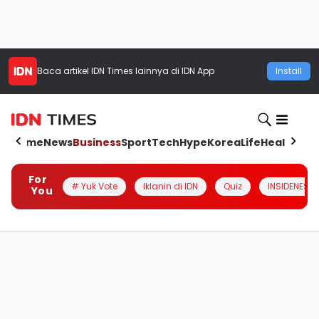
Baca artikel
IDN Times
lainnya di IDN App
Install
Home
News
Business
Sport
Tech
Hype
Korea
Life
Health
Aut
For
# Yuk Vote
Iklanin di IDN
Quiz
INSIDENESIA
You