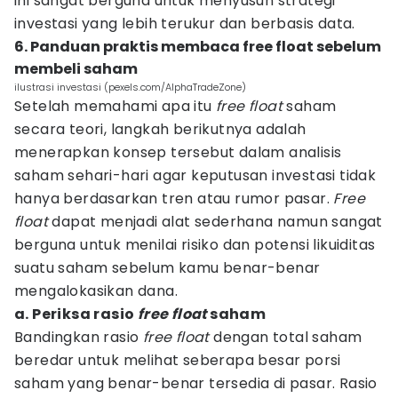
ini sangat berguna untuk menyusun strategi
investasi yang lebih terukur dan berbasis data.
6. Panduan praktis membaca free float sebelum
membeli saham
ilustrasi investasi (pexels.com/AlphaTradeZone)
Setelah memahami apa itu
free float
saham
secara teori, langkah berikutnya adalah
menerapkan konsep tersebut dalam analisis
saham sehari-hari agar keputusan investasi tidak
hanya berdasarkan tren atau rumor pasar.
Free
float
dapat menjadi alat sederhana namun sangat
berguna untuk menilai risiko dan potensi likuiditas
suatu saham sebelum kamu benar-benar
mengalokasikan dana.
a. Periksa rasio
free float
saham
Bandingkan rasio
free float
dengan total saham
beredar untuk melihat seberapa besar porsi
saham yang benar-benar tersedia di pasar. Rasio