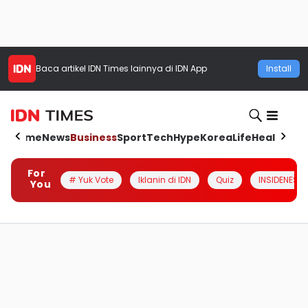
Baca artikel
IDN Times
lainnya di IDN App
Install
Home
News
Business
Sport
Tech
Hype
Korea
Life
Health
Aut
For
# Yuk Vote
Iklanin di IDN
Quiz
INSIDENESIA
You