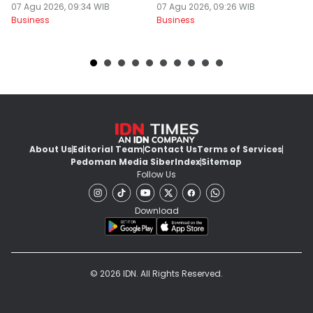
Dolar AS
07 Agu 2026, 09:34 WIB
07 Agu 2026, 09:26 WIB
07
Business
Business
Bu
About Us
Editorial Team
Contact Us
Terms of Services
Pedoman Media Siber
Index
Sitemap
Follow Us
Download
© 2026 IDN. All Rights Reserved.