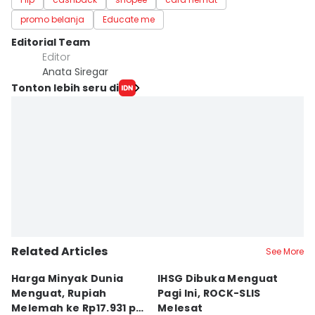
promo belanja
Educate me
Editorial Team
Editor
Anata Siregar
Tonton lebih seru di
Related Articles
See More
Harga Minyak Dunia
IHSG Dibuka Menguat
H
Menguat, Rupiah
Pagi Ini, ROCK-SLIS
B
Melemah ke Rp17.931 per
Melesat
Rp