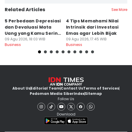
Related Articles
See More
5 Perbedaan Depresiasi
4 Tips Memahami Nilai
9
dan Devaluasi Mata
Intrinsik dari Investasi
O
Uang yang Kamu Sering
Emas agar Lebih Bijak
K
Keliru
09 Agu 2026, 18:03 WIB
09 Agu 2026, 17:45 WIB
K
09
Business
Business
Bu
About Us
Editorial Team
Contact Us
Terms of Services
Pedoman Media Siber
Index
Sitemap
Follow Us
Download