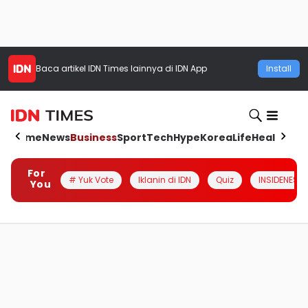
Baca artikel
IDN Times
lainnya di IDN App
Install
Home
News
Business
Sport
Tech
Hype
Korea
Life
Health
Aut
For
# Yuk Vote
Iklanin di IDN
Quiz
INSIDENESIA
You