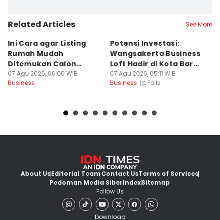
Related Articles
See More
Ini Cara agar Listing
Potensi Investasi:
4
Rumah Mudah
Wangsakerta Business
Pi
Ditemukan Calon
Loft Hadir di Kota Baru
B
Pembeli
07 Agu 2026, 06:00 WIB
Parahyangan
07 Agu 2026, 05:11 WIB
P
07
Polls
Business
Business
Bu
About Us
Editorial Team
Contact Us
Terms of Services
Pedoman Media Siber
Index
Sitemap
Follow Us
Download