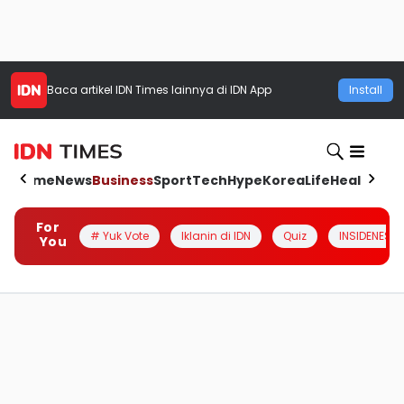
Baca artikel
IDN Times
lainnya di IDN App
Install
Home
News
Business
Sport
Tech
Hype
Korea
Life
Health
Aut
For
# Yuk Vote
Iklanin di IDN
Quiz
INSIDENESIA
You