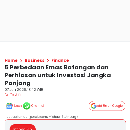
Home
Business
Finance
5 Perbedaan Emas Batangan dan
Perhiasan untuk Investasi Jangka
Panjang
07 Jun 2026, 18:42 WIB
Daffa Alfin
News
Channel
Add Us on Google
ilustrasi emas (pexels.com/Michael Steinberg)
Intinya Sih