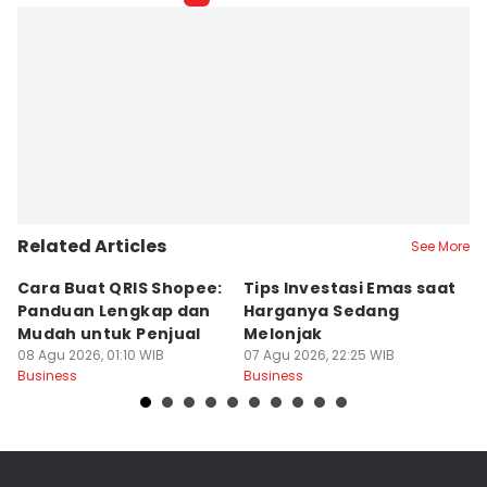
Related Articles
See More
Cara Buat QRIS Shopee:
Tips Investasi Emas saat
C
Panduan Lengkap dan
Harganya Sedang
T
Mudah untuk Penjual
Melonjak
U
08 Agu 2026, 01:10 WIB
07 Agu 2026, 22:25 WIB
S
07
Business
Business
Bu