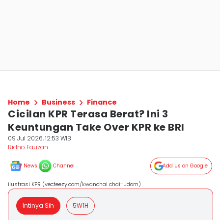
Home
Business
Finance
Cicilan KPR Terasa Berat? Ini 3
Keuntungan Take Over KPR ke BRI
09 Jul 2026, 12:53 WIB
Ridho Fauzan
News
Channel
Add Us on Google
ilustrasi KPR (vecteezy.com/kwanchai chai-udom)
Intinya Sih
5W1H