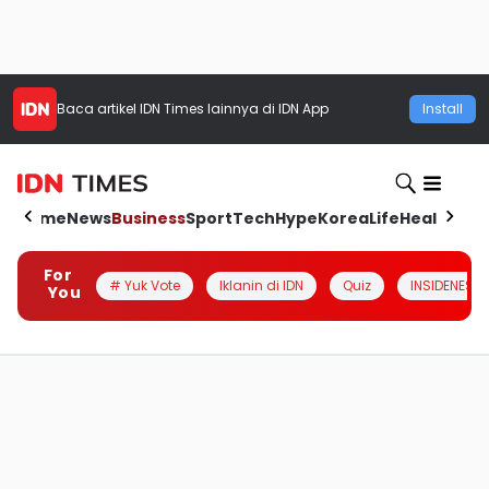
Baca artikel
IDN Times
lainnya di IDN App
Install
Home
News
Business
Sport
Tech
Hype
Korea
Life
Health
Aut
For
# Yuk Vote
Iklanin di IDN
Quiz
INSIDENESIA
You