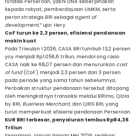
fondasi Perseroan, yakni DNA keberpihakan
kepada rakyat, pemberdayaan UMKM, serta
peran strategis BRI sebagai a
gent of
development
,” ujar Hery.
CoF turun ke 2,3 persen, efisiensi pendanaan
makin kuat
Pada Triwulan I 2026, CASA BRI tumbuh 13,2 persen
yoy menjadi Rp1.058,6 triliun, mendorong rasio
CASA naik ke 68,07 persen dan menurunkan
cost
of fund
(CoF) menjadi 2,3 persen dari 3 persen
pada periode yang sama tahun sebelumnya.
Perbaikan struktur pendanaan tersebut ditopang
oleh meningkatnya transaksi melalui BRImo, Qlola
by BRI,
Business Merchant,
dan QRIS BRI, yang
turut memperkuat efisiensi pendanaan Perseroan.
KUR BRI terbesar, penyaluran tembus Rp84,36
Triliun
Sepanjang Januari hingga Mei 2026, realisasi