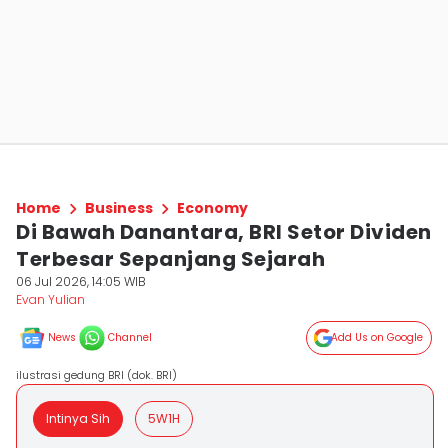
Home
Business
Economy
Di Bawah Danantara, BRI Setor Dividen
Terbesar Sepanjang Sejarah
06 Jul 2026, 14:05 WIB
Evan Yulian
News
Channel
Add Us on Google
ilustrasi gedung BRI (dok. BRI)
Intinya Sih
5W1H