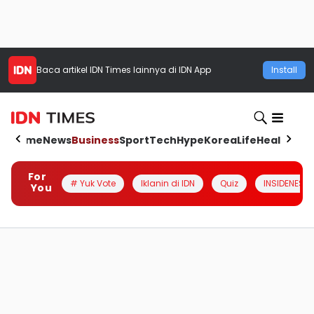
Baca artikel
IDN Times
lainnya di IDN App
Install
Home
News
Business
Sport
Tech
Hype
Korea
Life
Health
Aut
For
# Yuk Vote
Iklanin di IDN
Quiz
INSIDENESIA
You