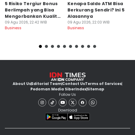
5 Risiko Tergiur Bonus
Kenapa Saldo ATM Bisa
R
Berlimpah yang Bisa
Berkurang Sendiri? Ini 5
V
Mengorbankan Kualitas
Alasannya
U
Produk
09 Agu 2026, 22:42 WIB
09 Agu 2026, 22:03 WIB
U
09
Business
Business
Bu
About Us
Editorial Team
Contact Us
Terms of Services
Pedoman Media Siber
Index
Sitemap
Follow Us
Download