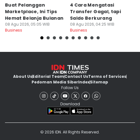
Buat Pelanggan
4 Cara Mengatasi
C
Marketplace, Ini Tips
Transfer Gagal, tapi
P
Hemat Belanja Bulanan
Saldo Berkurang
M
08 Agu 2026, 05:05 WIB
08 Agu 2026, 04:25 WIB
08
Business
Business
Bu
About Us
Editorial Team
Contact Us
Terms of Services
Pedoman Media Siber
Index
Sitemap
Follow Us
Download
© 2026 IDN. All Rights Reserved.