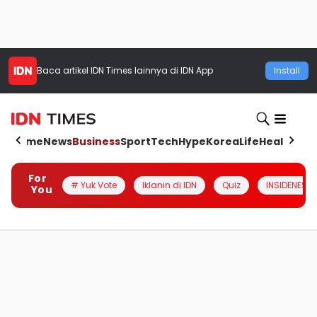
Baca artikel
IDN Times
lainnya di IDN App
Install
Home
News
Business
Sport
Tech
Hype
Korea
Life
Health
Aut
For
# Yuk Vote
Iklanin di IDN
Quiz
INSIDENESIA
You