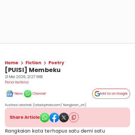
Home
Fiction
Poetry
[PUISI] Membeku
21 Mei 2026, 21:27 WIB
Pena Herfena
News
Channel
Add Us on Google
Ilustrasi abstrak (istockphoto.com/ Nongkran_ch)
Share Article
Rangkaian kata terhapus satu demi satu