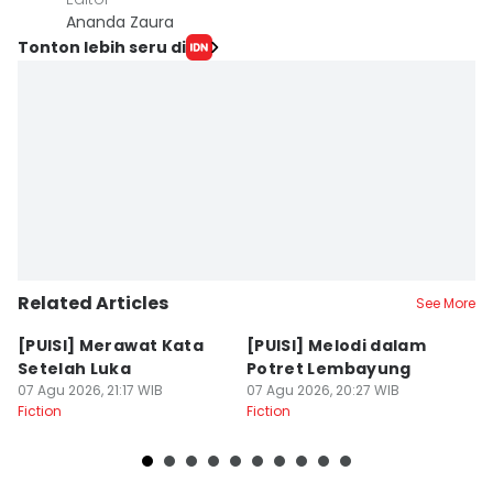
Ananda Zaura
Tonton lebih seru di
Related Articles
See More
[PUISI] Merawat Kata
[PUISI] Melodi dalam
[
Setelah Luka
Potret Lembayung
T
07 Agu 2026, 21:17 WIB
07 Agu 2026, 20:27 WIB
07
Fiction
Fiction
Fi