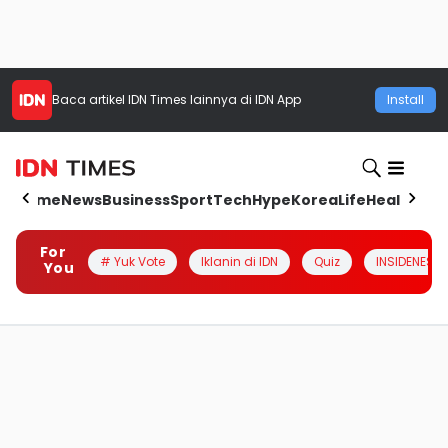
Baca artikel
IDN Times
lainnya di IDN App
Install
Home
News
Business
Sport
Tech
Hype
Korea
Life
Health
Aut
For
# Yuk Vote
Iklanin di IDN
Quiz
INSIDENESIA
You