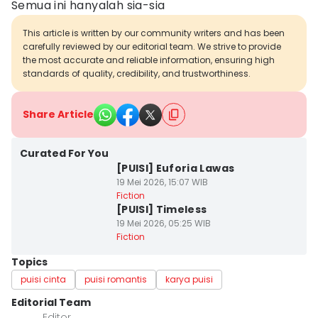
Semua ini hanyalah sia-sia
This article is written by our community writers and has been
carefully reviewed by our editorial team. We strive to provide
the most accurate and reliable information, ensuring high
standards of quality, credibility, and trustworthiness.
Share Article
Curated For You
[PUISI] Euforia Lawas
19 Mei 2026, 15:07 WIB
Fiction
[PUISI] Timeless
19 Mei 2026, 05:25 WIB
Fiction
Topics
puisi cinta
puisi romantis
karya puisi
Editorial Team
Editor