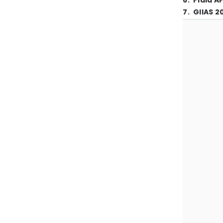
6
.
Piala A
7
.
GIIAS 2