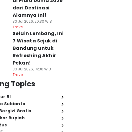
di Piala Dunia 2026
dari Destinasi
Alamnya Ini!
30 Jul 2026, 20:30 WIB
Travel
Selain Lembang, Ini
7 Wisata Sejuk di
Bandung untuk
Refreshing Akhir
Pekan!
30 Jul 2026, 14:30 WIB
Travel
ng Topics
UISI] Kau Pantas
[PUISI] Menjaga
[PUISI] Jendela
ur BI
epuk Tangan
Diri dari Rasa
yang Tak Pernah
o Subianto
 Agu 2026, 05:25 WIB
Kecewa
Menutup Langit
ction
07 Agu 2026, 05:04 WIB
06 Agu 2026, 21:47 WIB
ergizi Gratis
Fiction
Fiction
ukar Rupiah
tus