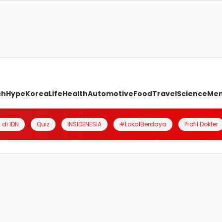
ch
Hype
Korea
Life
Health
Automotive
Food
Travel
Science
Me
 di IDN
Quiz
INSIDENESIA
#LokalBerdaya
Profil Dokter