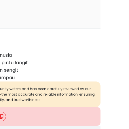
nusia
pintu langit
 sengit
ampau
munity writers and has been carefully reviewed by our
de the most accurate and reliable information, ensuring
ity, and trustworthiness.