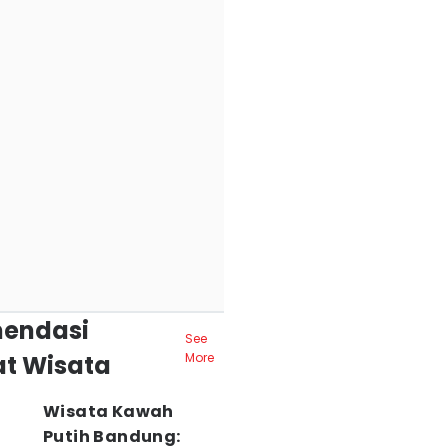
endasi
See
t Wisata
More
Wisata Kawah
Putih Bandung: