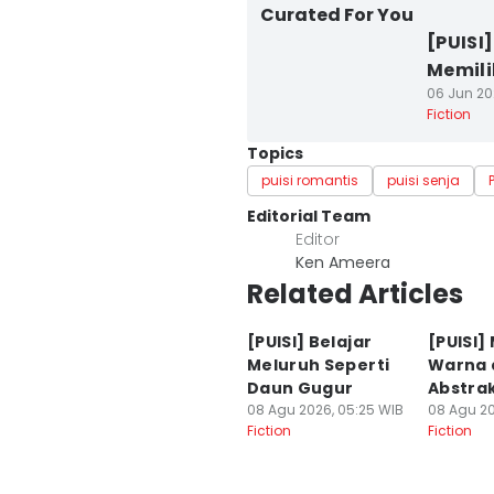
Curated For You
[PUISI
Memil
06 Jun 20
Fiction
Topics
puisi romantis
puisi senja
Editorial Team
Editor
Ken Ameera
Related Articles
[PUISI] Belajar
[PUISI]
Meluruh Seperti
Warna 
Daun Gugur
Abstrak
08 Agu 2026, 05:25 WIB
08 Agu 20
Fiction
Fiction