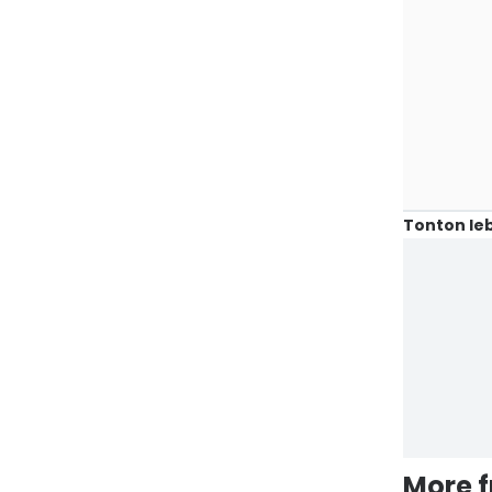
Tonton leb
More 