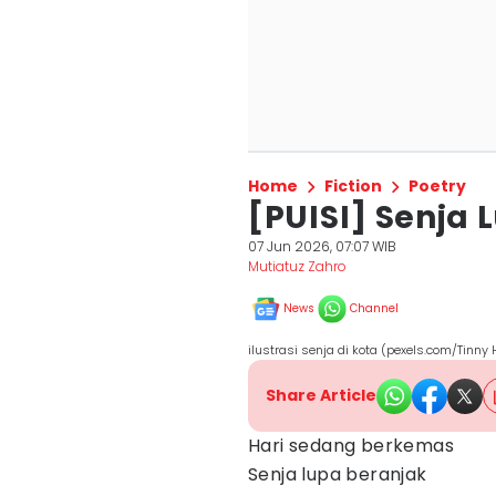
Home
Fiction
Poetry
[PUISI] Senja 
07 Jun 2026, 07:07 WIB
Mutiatuz Zahro
News
Channel
ilustrasi senja di kota (pexels.com/Tinny 
Share Article
Hari sedang berkemas
Senja lupa beranjak