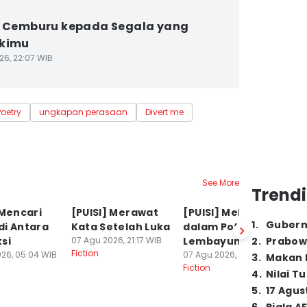
] Cemburu kepada Segala yang
ikimu
26, 22:07 WIB
Poetry
ungkapan perasaan
Divert me
See More
Trendi
 Mencari
[PUISI] Merawat
[PUISI] Melodi
[P
1
.
Gubern
di Antara
Kata Setelah Luka
dalam Potret
T
si
07 Agu 2026, 21:17 WIB
Lembayung
2
.
Prabow
07
Fiction
Fi
26, 05:04 WIB
07 Agu 2026, 20:27 WIB
3
.
Makan B
Fiction
4
.
Nilai T
5
.
17 Agus