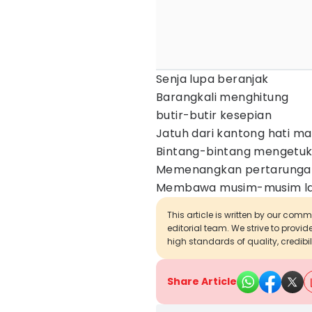
Senja lupa beranjak
Barangkali menghitung
butir-butir kesepian
Jatuh dari kantong hati ma
Bintang-bintang mengetuk 
Memenangkan pertarungan
Membawa musim-musim l
This article is written by our com
editorial team. We strive to provi
high standards of quality, credibil
Share Article