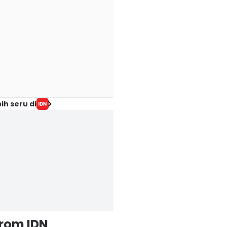
ih seru di
from IDN