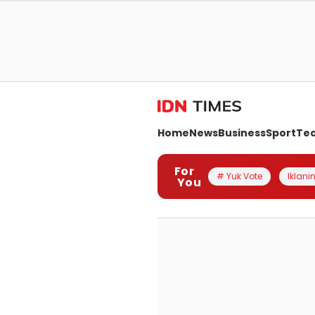
Home
News
Business
Sport
Te
For
# Yuk Vote
Iklanin
You