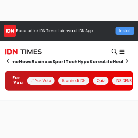
Baca artikel
IDN Times
lainnya di IDN App
Install
Home
News
Business
Sport
Tech
Hype
Korea
Life
Health
Aut
For
# Yuk Vote
Iklanin di IDN
Quiz
INSIDENESIA
You