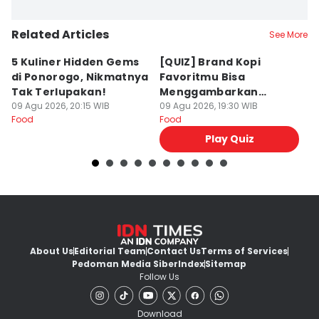
Related Articles
See More
5 Kuliner Hidden Gems
[QUIZ] Brand Kopi
4 
di Ponorogo, Nikmatnya
Favoritmu Bisa
T
Tak Terlupakan!
Menggambarkan
B
09 Agu 2026, 20:15 WIB
Kepribadianmu Lho!
09 Agu 2026, 19:30 WIB
G
09
Food
Food
Fo
Play Quiz
About Us
Editorial Team
Contact Us
Terms of Services
Pedoman Media Siber
Index
Sitemap
Follow Us
Download