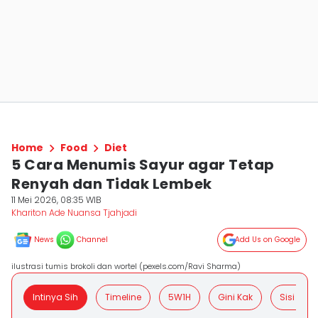
Home
Food
Diet
5 Cara Menumis Sayur agar Tetap
Renyah dan Tidak Lembek
11 Mei 2026, 08:35 WIB
Khariton Ade Nuansa Tjahjadi
News
Channel
Add Us on Google
ilustrasi tumis brokoli dan wortel (pexels.com/Ravi Sharma)
Intinya Sih
Timeline
5W1H
Gini Kak
Sisi Posit