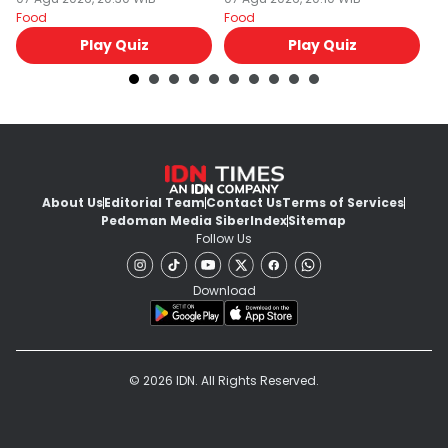
M
Food
Food
Fo
Play Quiz
Play Quiz
About Us
Editorial Team
Contact Us
Terms of Services
Pedoman Media Siber
Index
Sitemap
Follow Us
Download
© 2026 IDN. All Rights Reserved.