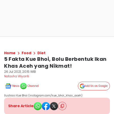
Home
Food
Diet
5 Fakta Kue Bhoi, Bolu Berbentuk Ikan
Khas Aceh yang Nikmat!
26 Jul 2021, 20:15 WIB
Natasha Wiyanti
News
Channel
Add Us on Google
Ilustrasi Kue Bhoi (instagram.com/kue_bhoi_khas_aceh)
Share Article