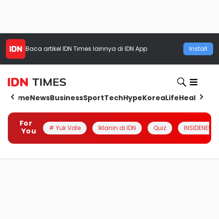
Baca artikel
IDN Times
lainnya di IDN App
Install
Home
News
Business
Sport
Tech
Hype
Korea
Life
Health
Aut
For
# Yuk Vote
Iklanin di IDN
Quiz
INSIDENESIA
You