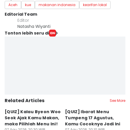
Aceh
kue
makanan indonesia
kearifan lokal
Editorial Team
Editor
Natasha Wiyanti
Tonton lebih seru di
Related Articles
See More
[QUIZ] Kalau Byeon Woo
[QUIZ] Ibarat Menu
R
Seok Ajak Kamu Makan,
Tumpeng 17 Agustus,
Bu
maka Pilihlah Menu Ini!
Kamu Cocoknya Jadi Ini
L
07 Agu 2026, 20:30 WIB
07 Agu 2026, 20:10 WIB
07