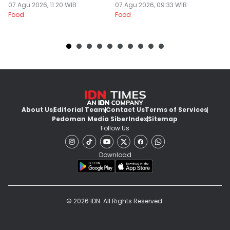
07 Agu 2026, 11:20 WIB
07 Agu 2026, 09:33 WIB
07
Food
Food
Fo
About Us
Editorial Team
Contact Us
Terms of Services
Pedoman Media Siber
Index
Sitemap
Follow Us
Download
© 2026 IDN. All Rights Reserved.