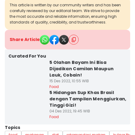
This article is written by our community writers and has been
carefully reviewed by our editorial team. We strive to provide
the most accurate and reliable information, ensuring high
standards of quality, credibility, and trustworthiness.
Share Article
Curated For You
5 Olahan Bayam Ini Bisa
Dijadikan Camilan Maupun
Lauk, Cobain!
15 Des 2022, 10:55 WIB
Food
5 Hidangan Sup Khas Brasil
dengan Tampilan Menggiurkan,
Tinggi Gizi!
04 Des 2022, 19:45 WIB
Food
Topics
food
makanan
diet
rekomendasi makan
kuliner thai