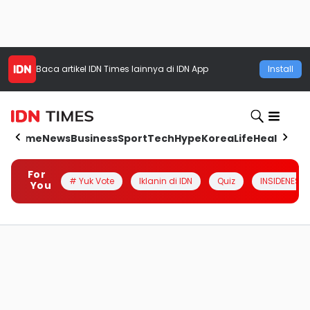
Baca artikel
IDN Times
lainnya di IDN App
Install
Home
News
Business
Sport
Tech
Hype
Korea
Life
Health
Aut
For
# Yuk Vote
Iklanin di IDN
Quiz
INSIDENESIA
You