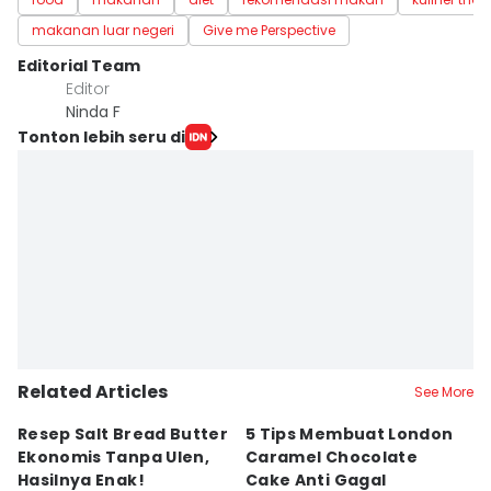
makanan luar negeri
Give me Perspective
Editorial Team
Editor
Ninda F
Tonton lebih seru di
Related Articles
See More
Resep Salt Bread Butter
5 Tips Membuat London
R
Ekonomis Tanpa Ulen,
Caramel Chocolate
Co
Hasilnya Enak!
Cake Anti Gagal
S