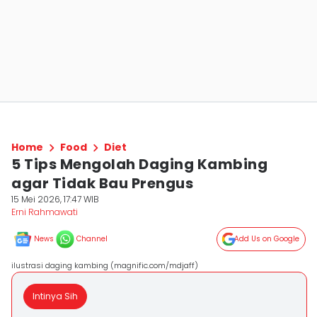
Home
Food
Diet
5 Tips Mengolah Daging Kambing
agar Tidak Bau Prengus
15 Mei 2026, 17:47 WIB
Erni Rahmawati
News
Channel
Add Us on Google
ilustrasi daging kambing (magnific.com/mdjaff)
Intinya Sih