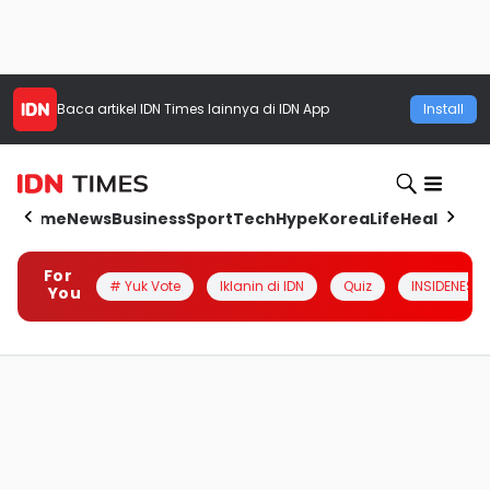
Baca artikel
IDN Times
lainnya di IDN App
Install
Home
News
Business
Sport
Tech
Hype
Korea
Life
Health
Aut
For
# Yuk Vote
Iklanin di IDN
Quiz
INSIDENESIA
You