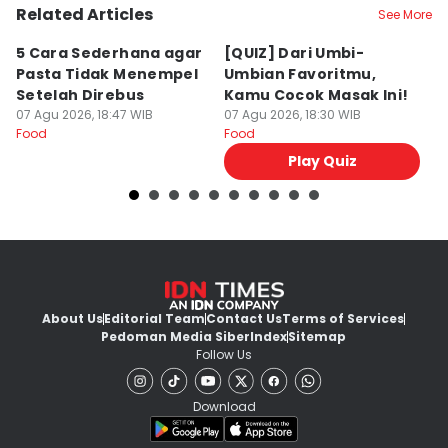
Related Articles
See More
5 Cara Sederhana agar
[QUIZ] Dari Umbi-
R
Pasta Tidak Menempel
Umbian Favoritmu,
K
Setelah Direbus
Kamu Cocok Masak Ini!
K
07 Agu 2026, 18:47 WIB
07 Agu 2026, 18:30 WIB
M
07
Food
Food
Fo
Play Quiz
About Us
Editorial Team
Contact Us
Terms of Services
Pedoman Media Siber
Index
Sitemap
Follow Us
Download