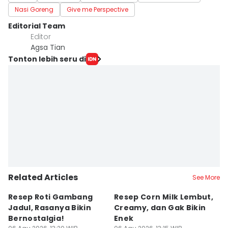
Nasi Goreng
Give me Perspective
Editorial Team
Editor
Agsa Tian
Tonton lebih seru di
Related Articles
See More
Resep Roti Gambang
Resep Corn Milk Lembut,
N
Jadul, Rasanya Bikin
Creamy, dan Gak Bikin
2
Bernostalgia!
Enek
M