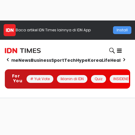
Baca artikel
IDN Times
lainnya di IDN App
Install
Home
News
Business
Sport
Tech
Hype
Korea
Life
Health
Aut
For
# Yuk Vote
Iklanin di IDN
Quiz
INSIDENESIA
You