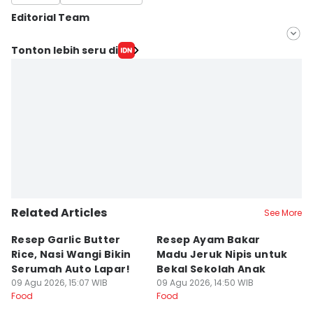
Editorial Team
Editor
Tonton lebih seru di
Anastasia Desire
Editor
Tisa Ajeng M
Related Articles
See More
Resep Garlic Butter
Resep Ayam Bakar
[Q
Rice, Nasi Wangi Bikin
Madu Jeruk Nipis untuk
P
Serumah Auto Lapar!
Bekal Sekolah Anak
T
09 Agu 2026, 15:07 WIB
09 Agu 2026, 14:50 WIB
K
09
Food
Food
Fo
T