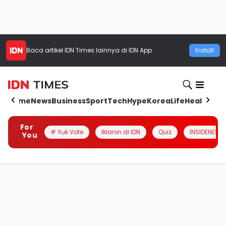
Baca artikel
IDN Times
lainnya di IDN App
Install
Home
News
Business
Sport
Tech
Hype
Korea
Life
Health
Aut
For
# Yuk Vote
Iklanin di IDN
Quiz
INSIDENESIA
You