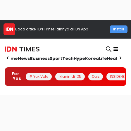
Baca artikel
IDN Times
lainnya di IDN App
Install
Home
News
Business
Sport
Tech
Hype
Korea
Life
Health
Aut
For
# Yuk Vote
Iklanin di IDN
Quiz
INSIDENESIA
You