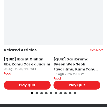
Related Articles
See More
[QUIZ] Ibarat Olahan
[QUIZ] Dari Drama
B
Ubi, Kamu Cocok Jadi Ini
Byeon Woo Seok
M
06 Agu 2026, 21:10 WIB
Favoritmu, Kami Tahu
P
Food
Makanan yang Cocok
06 Agu 2026, 20:10 WIB
B
06
Food
Fo
untukmu
Play Quiz
Play Quiz