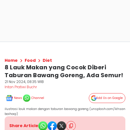
Home
Food
Diet
8 Lauk Makan yang Cocok Diberi
Taburan Bawang Goreng, Ada Semur!
21 Nov 2024, 08:35 WIB
Intan Pratiwi Buchr
News
Channel
Add Us on Google
ilustrasi lauk makan dengan taburan bawang goreng (unsplash.com/ikhsan
baihaqi)
Share Article