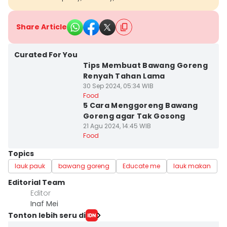
Share Article
Curated For You
Tips Membuat Bawang Goreng
Renyah Tahan Lama
30 Sep 2024, 05:34 WIB
Food
5 Cara Menggoreng Bawang
Goreng agar Tak Gosong
21 Agu 2024, 14:45 WIB
Food
Topics
lauk pauk
bawang goreng
Educate me
lauk makan
Editorial Team
Editor
Inaf Mei
Tonton lebih seru di