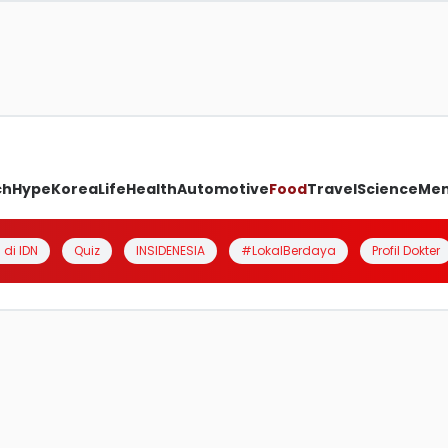
ch
Hype
Korea
Life
Health
Automotive
Food
Travel
Science
Me
 di IDN
Quiz
INSIDENESIA
#LokalBerdaya
Profil Dokter