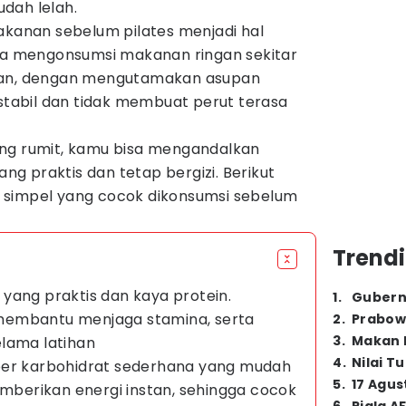
dah lelah.
akanan sebelum pilates menjadi hal
isa mengonsumsi makanan ringan sekitar
han, dengan mengutamakan asupan
 stabil dan tidak membuat perut terasa
ang rumit, kamu bisa mengandalkan
g praktis dan tetap bergizi. Berikut
 simpel yang cocok dikonsumsi sebelum
Trendi
an yang praktis dan kaya protein.
1
.
Gubern
membantu menjaga stamina, serta
2
.
Prabow
3
.
Makan B
lama latihan
4
.
Nilai T
ber karbohidrat sederhana yang mudah
5
.
17 Agus
emberikan energi instan, sehingga cocok