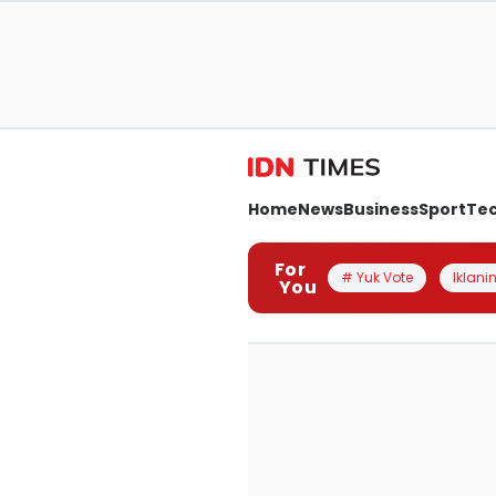
Home
News
Business
Sport
Te
For
# Yuk Vote
Iklanin
You