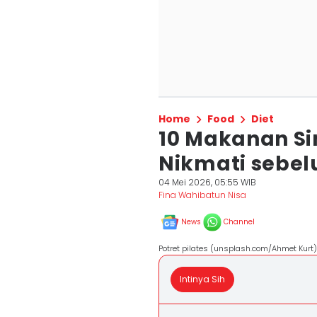
Home
Food
Diet
10 Makanan S
Nikmati sebel
04 Mei 2026, 05:55 WIB
Fina Wahibatun Nisa
News
Channel
Potret pilates (unsplash.com/Ahmet Kurt)
Intinya Sih