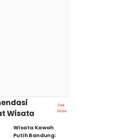
endasi
See
t Wisata
More
Wisata Kawah
Putih Bandung: