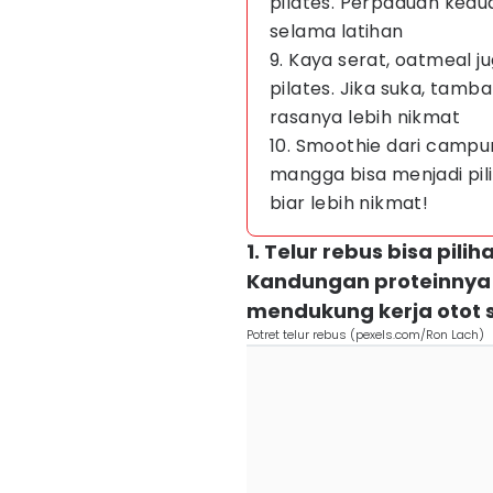
pilates. Perpaduan kedu
selama latihan
9. Kaya serat, oatmeal 
pilates. Jika suka, tamb
rasanya lebih nikmat
10. Smoothie dari campur
mangga bisa menjadi pil
biar lebih nikmat!
1. Telur rebus bisa pili
Kandungan proteinnya
mendukung kerja otot 
Potret telur rebus (pexels.com/Ron Lach)