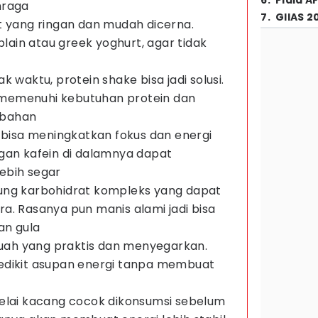
6
.
Piala A
hraga
7
.
GIIAS 2
t yang ringan dan mudah dicerna.
plain atau greek yoghurt, agar tidak
 waktu, protein shake bisa jadi solusi.
memenuhi kebutuhan protein dan
mbahan
a bisa meningkatkan fokus dan energi
gan kafein di dalamnya dapat
ebih segar
ung karbohidrat kompleks yang dapat
a. Rasanya pun manis alami jadi bisa
an gula
 buah yang praktis dan menyegarkan.
edikit asupan energi tanpa membuat
elai kacang cocok dikonsumsi sebelum