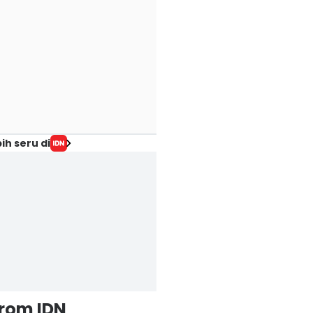
ih seru di
from IDN