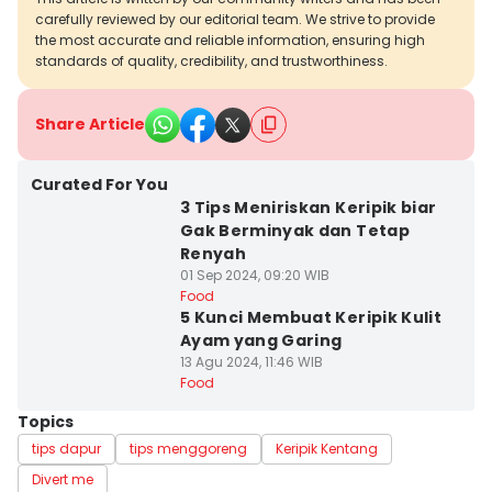
carefully reviewed by our editorial team. We strive to provide
the most accurate and reliable information, ensuring high
standards of quality, credibility, and trustworthiness.
Share Article
Curated For You
3 Tips Meniriskan Keripik biar
Gak Berminyak dan Tetap
Renyah
01 Sep 2024, 09:20 WIB
Food
5 Kunci Membuat Keripik Kulit
Ayam yang Garing
13 Agu 2024, 11:46 WIB
Food
Topics
tips dapur
tips menggoreng
Keripik Kentang
Divert me