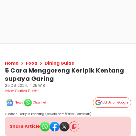
Home
Food
Dining Guide
5 Cara Menggoreng Keripik Kentang
supaya Garing
29 Okt 2024, 14:25 WIB
Intan Pratiwi Buchr
News
Channel
Add Us on Google
ilustrasi keripik kentang (pexels.com/Pavel Danilyuk)
Share Article