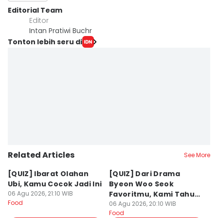
Editorial Team
Editor
Intan Pratiwi Buchr
Tonton lebih seru di
Related Articles
See More
[QUIZ] Ibarat Olahan
[QUIZ] Dari Drama
B
Ubi, Kamu Cocok Jadi Ini
Byeon Woo Seok
M
06 Agu 2026, 21:10 WIB
Favoritmu, Kami Tahu
P
Food
Makanan yang Cocok
06 Agu 2026, 20:10 WIB
B
06
Food
Fo
untukmu