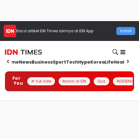
Baca artikel
IDN Times
lainnya di IDN App
Install
Home
News
Business
Sport
Tech
Hype
Korea
Life
Health
Aut
For
# Yuk Vote
Iklanin di IDN
Quiz
INSIDENESIA
You