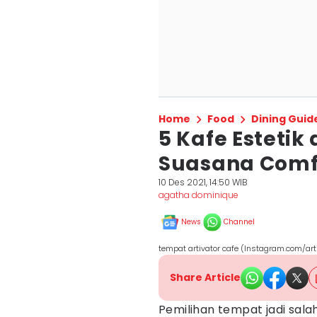
Home
Food
Dining Guid
5 Kafe Estetik
Suasana Comf
10 Des 2021, 14:50 WIB
agatha dominique
News
Channel
tempat artivator cafe (Instagram.com/art
Share Article
Pemilihan tempat jadi sal