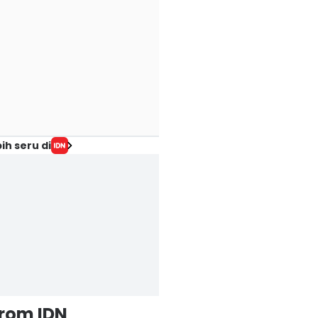
ih seru di
from IDN