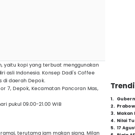
n, yaitu kopi yang terbuat menggunakan
ri asli Indonesia. Konsep Dadi's Coffee
is di daerah Depok.
Trendi
omor 7, Depok, Kecamatan Pancoran Mas,
1
.
Gubern
hari pukul 09.00-21.00 WIB
2
.
Prabow
3
.
Makan B
4
.
Nilai T
5
.
17 Agus
u ramai, terutama jam makan siang. Milan