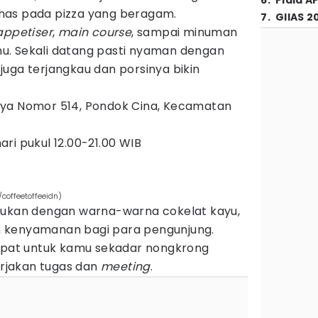
6
.
Piala A
 khas pada pizza yang beragam.
7
.
GIIAS 2
appetiser
,
main course
, sampai minuman
u. Sekali datang pasti nyaman dengan
uga terjangkau dan porsinya bikin
aya Nomor 514, Pondok Cina, Kecamatan
hari pukul 12.00-21.00 WIB
coffeetoffeeidn)
dukan dengan warna-warna cokelat kayu,
 kenyamanan bagi para pengunjung.
empat untuk kamu sekadar nongkrong
rjakan tugas dan
meeting
.