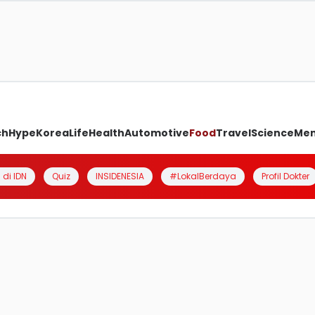
ch
Hype
Korea
Life
Health
Automotive
Food
Travel
Science
Me
 di IDN
Quiz
INSIDENESIA
#LokalBerdaya
Profil Dokter