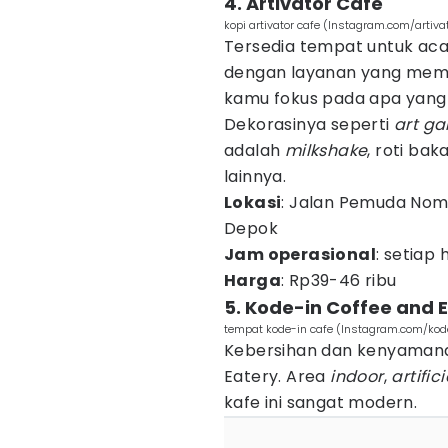
4. Artivator Cafe
kopi artivator cafe (Instagram.com/artiva
Tersedia tempat untuk acar
dengan layanan yang me
kamu fokus pada apa yang
Dekorasinya seperti
art gal
adalah
milkshake
, roti bak
lainnya.
Lokasi
: Jalan Pemuda Nom
Depok
Jam operasional
: setiap 
Harga
: Rp39-46 ribu
5. Kode-in Coffee and 
tempat kode-in cafe (Instagram.com/kode
Kebersihan dan kenyamanan
Eatery. Area
indoor
,
artific
kafe ini sangat modern.