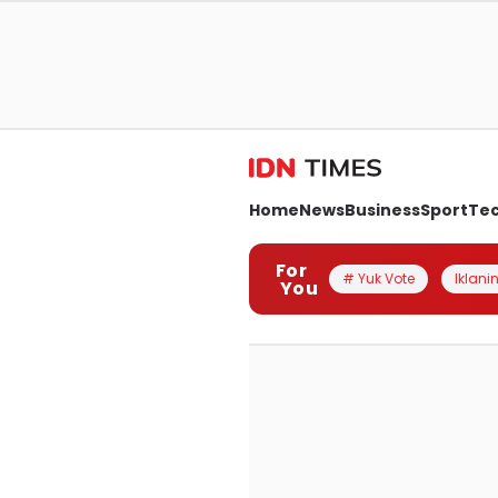
Home
News
Business
Sport
Te
For
# Yuk Vote
Iklanin
You