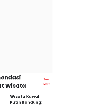
endasi
See
t Wisata
More
Wisata Kawah
Putih Bandung: