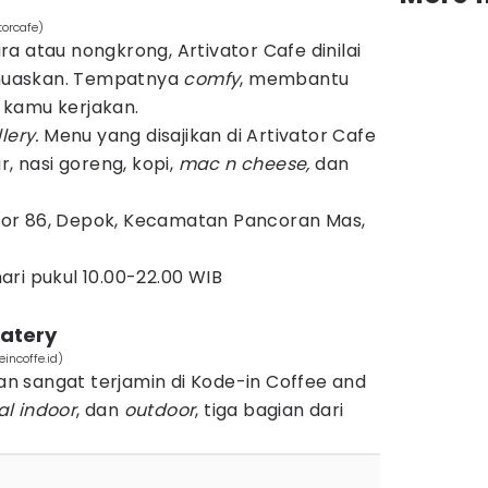
torcafe)
a atau nongkrong, Artivator Cafe dinilai
muaskan. Tempatnya
comfy
, membantu
 kamu kerjakan.
lery.
Menu yang disajikan di Artivator Cafe
ar, nasi goreng, kopi,
mac n cheese,
dan
or 86, Depok, Kecamatan Pancoran Mas,
hari pukul 10.00-22.00 WIB
Eatery
incoffe.id)
 sangat terjamin di Kode-in Coffee and
ial indoor
, dan
outdoor
, tiga bagian dari