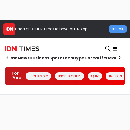
Baca artikel
IDN Times
lainnya di IDN App
Install
Home
News
Business
Sport
Tech
Hype
Korea
Life
Health
Aut
For
# Yuk Vote
Iklanin di IDN
Quiz
INSIDENESIA
You