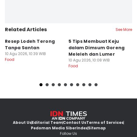
Related Articles
See More
Resep Lodeh Terong
5 Tips Membuat Keju
R
Tanpa Santan
dalam Dimsum Goreng
S
10 Agu 2026, 10:39 WIB
Meleleh dan Lumer
R
Food
10 Agu 2026, 10:08 WIB
10
Food
Fo
About Us
Editorial Team
Contact Us
Terms of Services
Pedoman Media Siber
Index
Sitemap
Follow Us