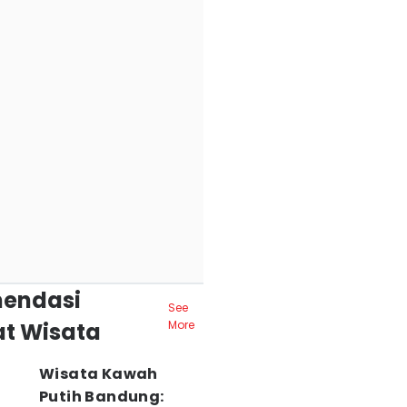
endasi
See
t Wisata
More
Wisata Kawah
Putih Bandung: