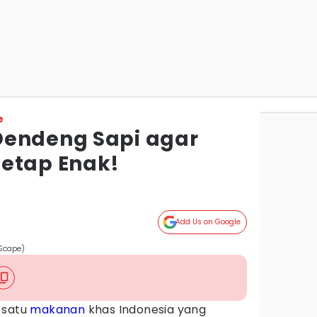
e
Dendeng Sapi agar
etap Enak!
Add Us on Google
uScape)
 satu
makanan
khas Indonesia yang