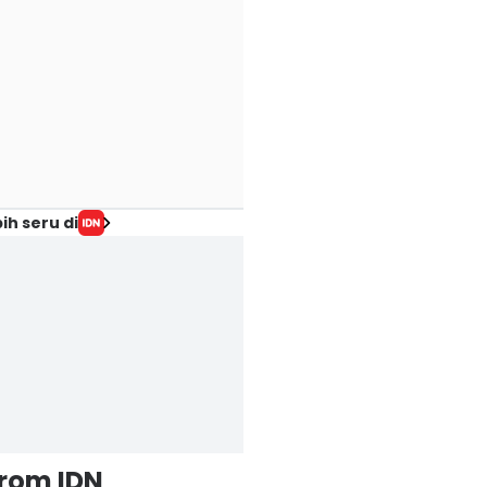
ih seru di
from IDN