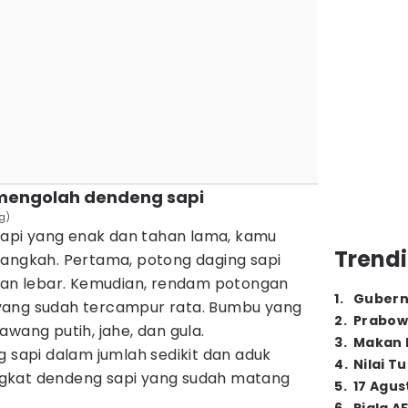
mengolah dendeng sapi
g)
pi yang enak dan tahan lama, kamu
Trendi
langkah. Pertama, potong daging sapi
 dan lebar. Kemudian, rendam potongan
1
.
Gubern
yang sudah tercampur rata. Bumbu yang
2
.
Prabow
awang putih, jahe, dan gula.
3
.
Makan B
g sapi dalam jumlah sedikit dan aduk
4
.
Nilai T
gkat dendeng sapi yang sudah matang
5
.
17 Agus