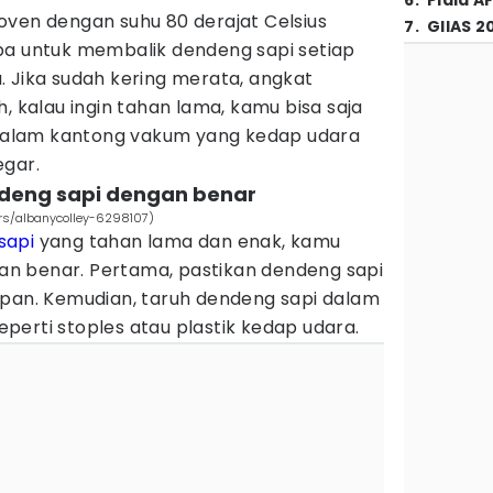
6
.
Piala A
oven dengan suhu 80 derajat Celsius
7
.
GIIAS 2
pa untuk membalik dendeng sapi setiap
. Jika sudah kering merata, angkat
h, kalau ingin tahan lama, kamu bisa saja
alam kantong vakum yang kedap udara
egar.
deng sapi dengan benar
ers/albanycolley-6298107)
sapi
yang tahan lama dan enak, kamu
n benar. Pertama, pastikan dendeng sapi
mpan. Kemudian, taruh dendeng sapi dalam
erti stoples atau plastik kedap udara.