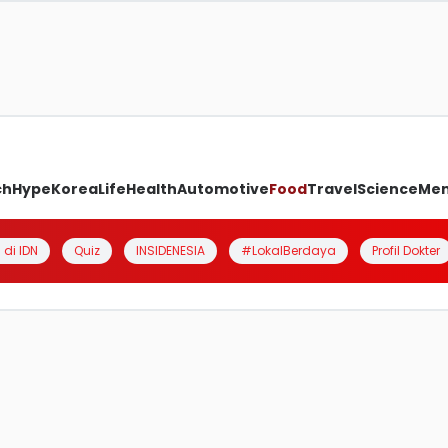
ch
Hype
Korea
Life
Health
Automotive
Food
Travel
Science
Me
 di IDN
Quiz
INSIDENESIA
#LokalBerdaya
Profil Dokter