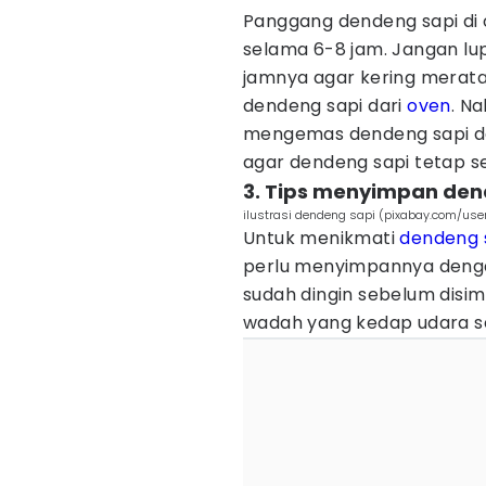
Panggang dendeng sapi di 
selama 6-8 jam. Jangan lu
jamnya agar kering merata
dendeng sapi dari
oven
. Na
mengemas dendeng sapi d
agar dendeng sapi tetap s
3. Tips menyimpan den
ilustrasi dendeng sapi (pixabay.com/us
Untuk menikmati
dendeng 
perlu menyimpannya denga
sudah dingin sebelum disi
wadah yang kedap udara sep