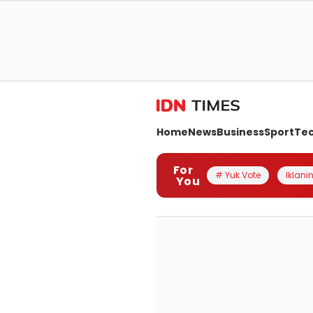
Home
News
Business
Sport
Te
For
# Yuk Vote
Iklanin
You