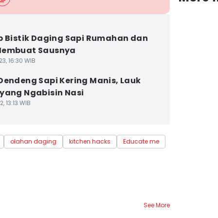
p Bistik Daging Sapi Rumahan dan
Membuat Sausnya
3, 16:30 WIB
Dendeng Sapi Kering Manis, Lauk
yang Ngabisin Nasi
2, 13:13 WIB
olahan daging
kitchen hacks
Educate me
See More