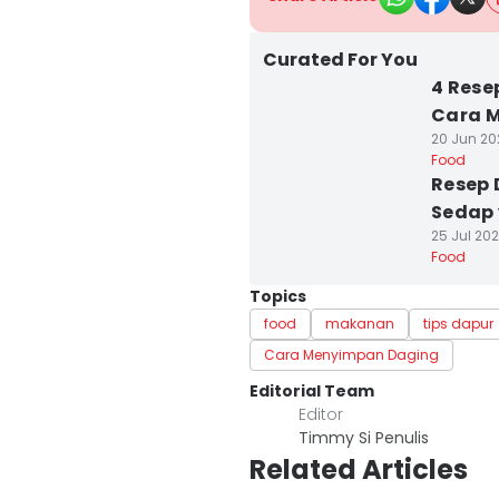
Curated For You
4 Rese
Cara 
20 Jun 202
Food
Resep 
Sedap 
25 Jul 202
Food
Topics
food
makanan
tips dapur
Cara Menyimpan Daging
Editorial Team
Editor
Timmy Si Penulis
Related Articles