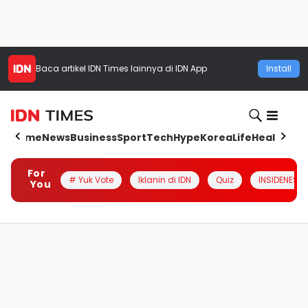
Baca artikel
IDN Times
lainnya di IDN App
Install
Home
News
Business
Sport
Tech
Hype
Korea
Life
Health
Aut
For
# Yuk Vote
Iklanin di IDN
Quiz
INSIDENESIA
You