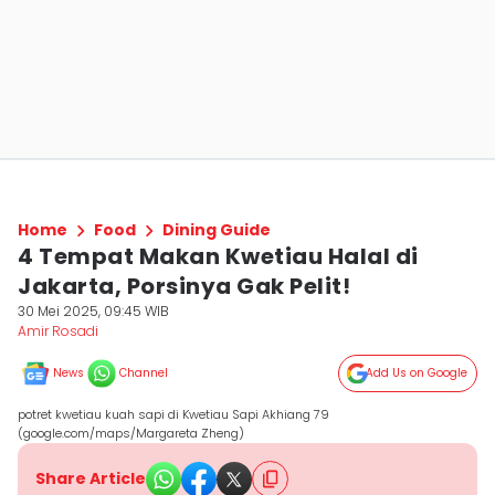
Home
Food
Dining Guide
4 Tempat Makan Kwetiau Halal di
Jakarta, Porsinya Gak Pelit!
30 Mei 2025, 09:45 WIB
Amir Rosadi
News
Channel
Add Us on Google
potret kwetiau kuah sapi di Kwetiau Sapi Akhiang 79
(google.com/maps/Margareta Zheng)
Share Article