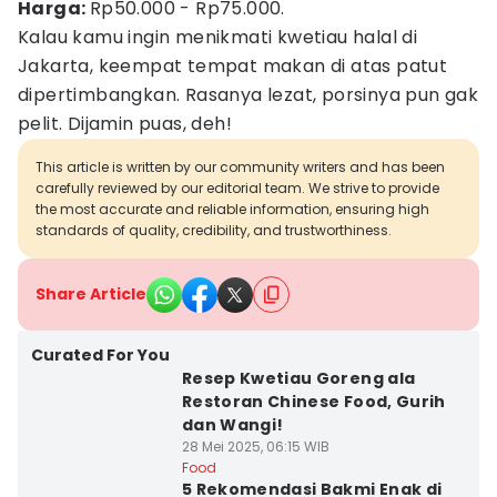
Harga:
Rp50.000 - Rp75.000.
Kalau kamu ingin menikmati kwetiau halal di
Jakarta, keempat tempat makan di atas patut
dipertimbangkan. Rasanya lezat, porsinya pun gak
pelit. Dijamin puas, deh!
This article is written by our community writers and has been
carefully reviewed by our editorial team. We strive to provide
the most accurate and reliable information, ensuring high
standards of quality, credibility, and trustworthiness.
Share Article
Curated For You
Resep Kwetiau Goreng ala
Restoran Chinese Food, Gurih
dan Wangi!
28 Mei 2025, 06:15 WIB
Food
5 Rekomendasi Bakmi Enak di