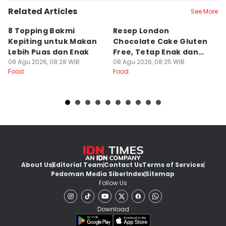
Related Articles
See More
8 Topping Bakmi
Resep London
M
Kepiting untuk Makan
Chocolate Cake Gluten
P
Lebih Puas dan Enak
Free, Tetap Enak dan
V
08 Agu 2026, 08:28 WIB
Lebih Sehat
08 Agu 2026, 08:25 WIB
08
Food
Food
Fo
About Us
Editorial Team
Contact Us
Terms of Services
Pedoman Media Siber
Index
Sitemap
Follow Us
Download